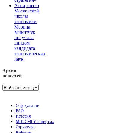
стратегия»
Аспирантка
Московской
школы
экономики
Марина
Микитчук
получила
диплом
кандидата
экономических
наук.
Архив
новостей
Архив
новостей
О факультете
FAQ
История
МШЭ МГУ в цифрах
Структура
Кафедры