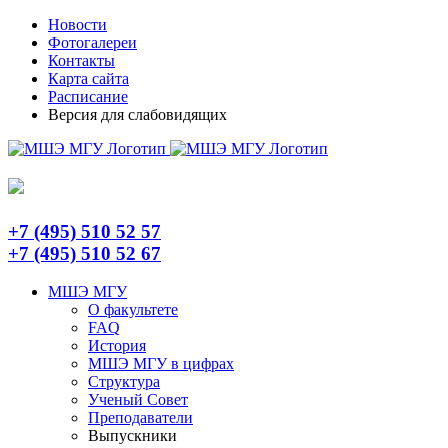
Skip
Telegram
Новости
to
Фотогалереи
content
Контакты
Карта сайта
Расписание
Версия для слабовидящих
+7 (495) 510 52 57
+7 (495) 510 52 67
МШЭ МГУ
О факультете
FAQ
История
МШЭ МГУ в цифрах
Структура
Ученый Совет
Преподаватели
Выпускники