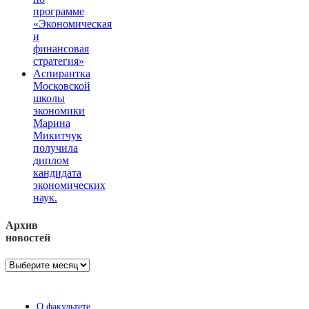
программе
«Экономическая
и
финансовая
стратегия»
Аспирантка
Московской
школы
экономики
Марина
Микитчук
получила
диплом
кандидата
экономических
наук.
Архив
новостей
Архив
новостей
О факультете