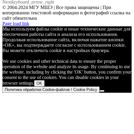
Next
keyboard_arrow_right
© 2004-2024 МГУ МШЭ | Все права защищены | При
копировании текстовой информации и фотографий ссылка на
сайт обязательна
Telegram
Page load link
Мы используем файлы cookie и иные технические данные для
обеспечения работы сайта и анализа его использования.
Продолжая использование сайта, включая нажатие кнопки
«OK», вы подтверждаете согласие с использованием cookie.
Вы можете отключить cookie в настройках браузера.
We use cookies and other technical data to ensure the proper
operation of the website and analyze its usage. By continuing to use
the website, including by clicking the 'OK' button, you confirm your
consent to the use of cookies. You can disable cookies in your
browser settings.
OK
Политика обработки Cookie-файлов / Cookie Policy
Go
to
Top