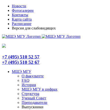
Skip
Telegram
Новости
to
Фотогалереи
content
Контакты
Карта сайта
Расписание
Версия для слабовидящих
+7 (495) 510 52 57
+7 (495) 510 52 67
МШЭ МГУ
О факультете
FAQ
История
МШЭ МГУ в цифрах
Структура
Ученый Совет
Преподаватели
Выпускники