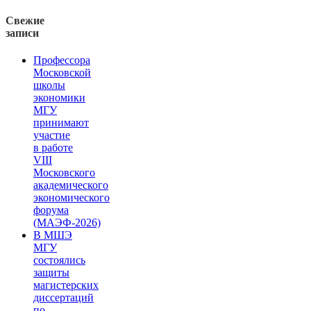
Свежие
записи
Профессора
Московской
школы
экономики
МГУ
принимают
участие
в работе
VIII
Московского
академического
экономического
форума
(МАЭФ-2026)
В МШЭ
МГУ
состоялись
защиты
магистерских
диссертаций
по