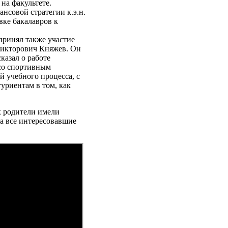
на факультете.
нсовой стратегии к.э.н.
вке бакалавров к
принял также участие
Викторович Княжев. Он
казал о работе
 со спортивным
 учебного процесса, с
туриентам в том, как
 родители имели
на все интересовавшие