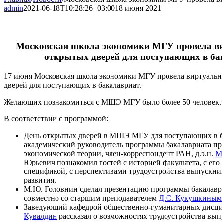
admin
2021-06-18T10:28:26+03:00
18 июня 2021
|
Московская школа экономики МГУ провела в
открытых дверей для поступающих в ба
17 июня Московская школа экономики МГУ провела виртуаль
дверей для поступающих в бакалавриат.
Желающих познакомиться с МШЭ МГУ было более 50 человек.
В соответствии с программой:
День открытых дверей в МШЭ МГУ для поступающих в б
академический руководитель программы бакалавриата п
экономической теории, член-корреспондент РАН, д.э.н.
М
Юрьевич познакомил гостей с историей факультета, с его
спецификой, с перспективами трудоустройства выпускни
развития.
М.Ю. Головнин сделал презентацию программы бакала
совместно со старшим преподавателем
Д.С. Кукушкиным
Заведующий кафедрой общественно-гуманитарных дисц
Кувалдин
рассказал о возможностях трудоустройства в