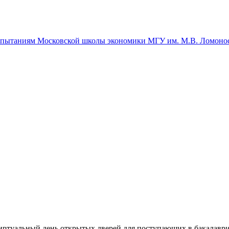
спытаниям Московской школы экономики МГУ им. М.В. Ломоно
ртуальный день открытых дверей для поступающих в бакалавр