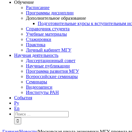
Обучение
Расписание
Программы дисциплин
Дополнительное образование
Подготовительные курсы к вступительным и
Справочник студента
Учебные материалы
Стажировки
Практика
Личный кабинет МГУ
Научная деятельность
Диссертационный совет
Научные публикации
Программа развития МГУ
Всероссийские семинары
Семинары
Видеозаписи
Институты РАН
События
Ру
En
Результат
поиска:
Главная
/
Новости
/
Московская школа экономики МГУ провела ви