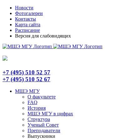
Skip
Telegram
Новости
to
Фотогалереи
content
Контакты
Карта сайта
Расписание
Версия для слабовидящих
+7 (495) 510 52 57
+7 (495) 510 52 67
МШЭ МГУ
О факультете
FAQ
История
МШЭ МГУ в цифрах
Структура
Ученый Совет
Преподаватели
Выпускники