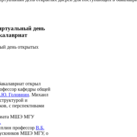
иртуальный день
калавриат
ный день открытых
акалавриат открыл
рофессор кафедры общей
.Ю. Головнин
. Михаил
 структурой и
ков, с перспективами
вриата МШЭ МГУ
.
иплин профессор
В.Б.
ыпускников МШЭ МГУ, о