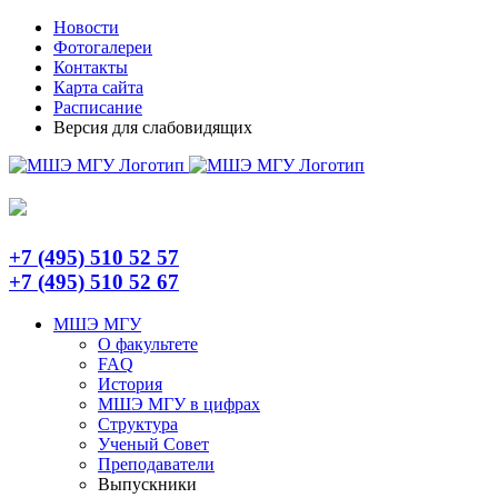
Skip
Telegram
Новости
to
Фотогалереи
content
Контакты
Карта сайта
Расписание
Версия для слабовидящих
+7 (495) 510 52 57
+7 (495) 510 52 67
МШЭ МГУ
О факультете
FAQ
История
МШЭ МГУ в цифрах
Структура
Ученый Совет
Преподаватели
Выпускники