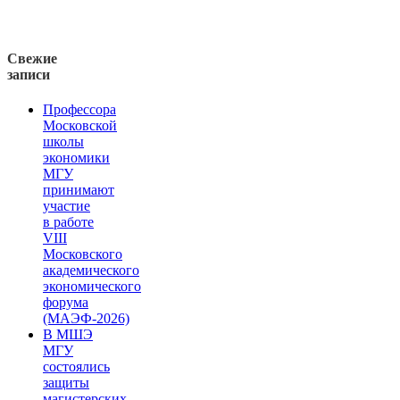
Свежие
записи
Профессора
Московской
школы
экономики
МГУ
принимают
участие
в работе
VIII
Московского
академического
экономического
форума
(МАЭФ-2026)
В МШЭ
МГУ
состоялись
защиты
магистерских