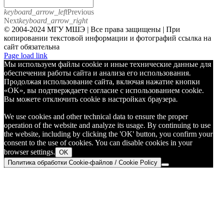
keyboard_arrow_left
Previous
Next
keyboard_arrow_right
© 2004-2024 МГУ МШЭ | Все права защищены | При
копировании текстовой информации и фотографий ссылка на
сайт обязательна
Telegram
Page load link
Мы используем файлы cookie и иные технические данные для
обеспечения работы сайта и анализа его использования.
Продолжая использование сайта, включая нажатие кнопки
«OK», вы подтверждаете согласие с использованием cookie.
Вы можете отключить cookie в настройках браузера.
We use cookies and other technical data to ensure the proper
operation of the website and analyze its usage. By continuing to use
the website, including by clicking the 'OK' button, you confirm your
consent to the use of cookies. You can disable cookies in your
browser settings.
OK
Политика обработки Cookie-файлов / Cookie Policy
Go
to
Top