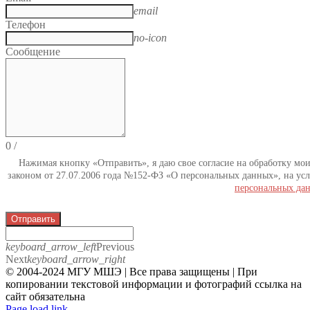
email
Телефон
no-icon
Сообщение
0
/
Нажимая кнопку «Отправить», я даю свое согласие на обработку мо
законом от 27.07.2006 года №152-ФЗ «О персональных данных», на усл
персональных да
Отправить
keyboard_arrow_left
Previous
Next
keyboard_arrow_right
© 2004-2024 МГУ МШЭ | Все права защищены | При
копировании текстовой информации и фотографий ссылка на
сайт обязательна
Telegram
Page load link