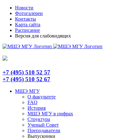
Skip
Telegram
Новости
to
Фотогалереи
content
Контакты
Карта сайта
Расписание
Версия для слабовидящих
+7 (495) 510 52 57
+7 (495) 510 52 67
МШЭ МГУ
О факультете
FAQ
История
МШЭ МГУ в цифрах
Структура
Ученый Совет
Преподаватели
Выпускники