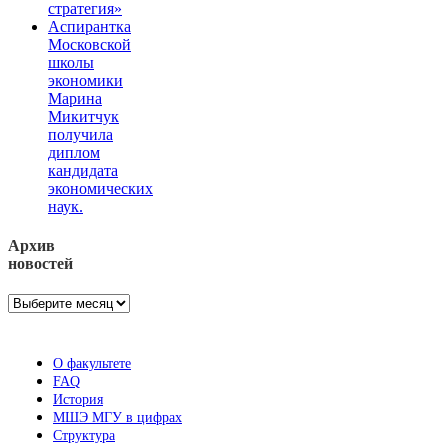
стратегия»
Аспирантка
Московской
школы
экономики
Марина
Микитчук
получила
диплом
кандидата
экономических
наук.
Архив
новостей
Архив
новостей
О факультете
FAQ
История
МШЭ МГУ в цифрах
Структура