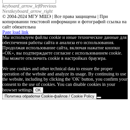
keyboard_arrow_left
Previous
Next
keyboard_arrow_right
© 2004-2024 МГУ МШЭ | Все права защищены | При
копировании текстовой информации и фотографий ссылка на
сайт обязательна
Telegram
Page load link
Мы используем файлы cookie и иные технические данные для
обеспечения работы сайта и анализа его использования.
Продолжая использование сайта, включая нажатие кнопки
«OK», вы подтверждаете согласие с использованием cookie.
Вы можете отключить cookie в настройках браузера.
We use cookies and other technical data to ensure the proper
operation of the website and analyze its usage. By continuing to use
the website, including by clicking the 'OK' button, you confirm your
consent to the use of cookies. You can disable cookies in your
browser settings.
OK
Политика обработки Cookie-файлов / Cookie Policy
Go
to
Top