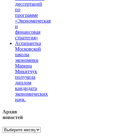
диссертаций
по
программе
«Экономическая
и
финансовая
стратегия»
Аспирантка
Московской
школы
экономики
Марина
Микитчук
получила
диплом
кандидата
экономических
наук.
Архив
новостей
Архив
новостей