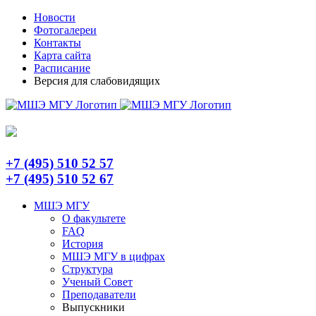
Skip
Telegram
Новости
to
Фотогалереи
content
Контакты
Карта сайта
Расписание
Версия для слабовидящих
+7 (495) 510 52 57
+7 (495) 510 52 67
МШЭ МГУ
О факультете
FAQ
История
МШЭ МГУ в цифрах
Структура
Ученый Совет
Преподаватели
Выпускники