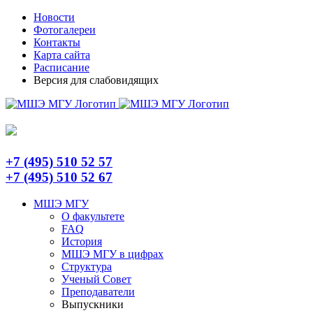
Skip
Telegram
Новости
to
Фотогалереи
content
Контакты
Карта сайта
Расписание
Версия для слабовидящих
+7 (495) 510 52 57
+7 (495) 510 52 67
МШЭ МГУ
О факультете
FAQ
История
МШЭ МГУ в цифрах
Структура
Ученый Совет
Преподаватели
Выпускники