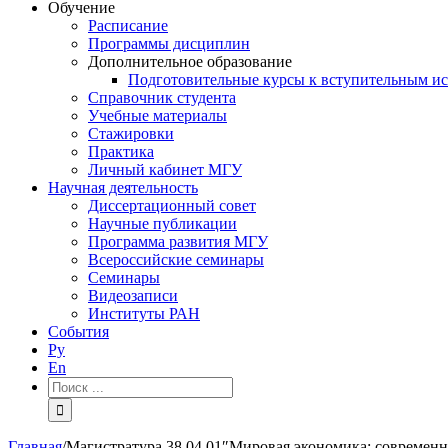
Обучение
Расписание
Программы дисциплин
Дополнительное образование
Подготовительные курсы к вступительным и
Справочник студента
Учебные материалы
Стажировки
Практика
Личный кабинет МГУ
Научная деятельность
Диссертационный совет
Научные публикации
Программа развития МГУ
Всероссийские семинары
Семинары
Видеозаписи
Институты РАН
События
Ру
En
Результат
поиска:
Главная
/
Магистратура 38.04.01″Мировая экономика: современн