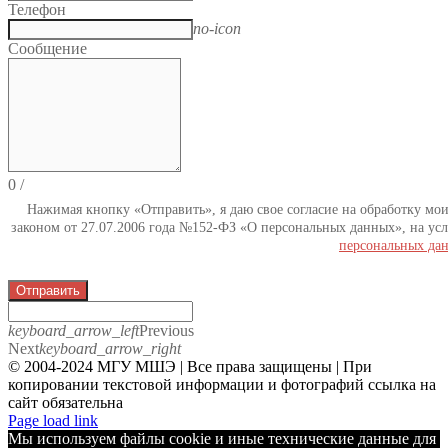
Телефон
no-icon
Сообщение
0
/
Нажимая кнопку «Отправить», я даю свое согласие на обработку мо
законом от 27.07.2006 года №152-ФЗ «О персональных данных», на усл
персональных да
Отправить
keyboard_arrow_left
Previous
Next
keyboard_arrow_right
© 2004-2024 МГУ МШЭ | Все права защищены | При
копировании текстовой информации и фотографий ссылка на
сайт обязательна
Telegram
Page load link
Мы используем файлы cookie и иные технические данные для