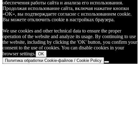
обеспечения работы сайта и анализа его использования.
Продолжая использование сайта, включая нажатие кнопки
«OK», вы подтверждаете согласие с использованием cookie.
Вы можете отключить cookie в настройках браузера.
We use cookies and other technical data to ensure the proper
operation of the website and analyze its usage. By continuing to use
the website, including by clicking the 'OK' button, you confirm your
consent to the use of cookies. You can disable cookies in your
browser settings.
OK
Политика обработки Cookie-файлов / Cookie Policy
Go
to
Top