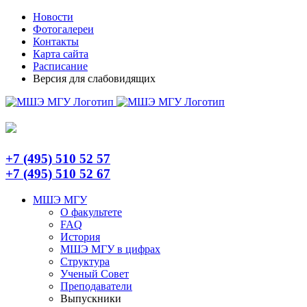
Skip
Telegram
Новости
to
Фотогалереи
content
Контакты
Карта сайта
Расписание
Версия для слабовидящих
+7 (495) 510 52 57
+7 (495) 510 52 67
МШЭ МГУ
О факультете
FAQ
История
МШЭ МГУ в цифрах
Структура
Ученый Совет
Преподаватели
Выпускники