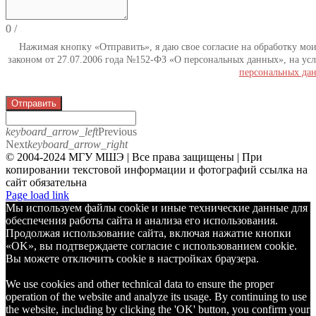
0
/
Нажимая кнопку «Отправить», я даю свое согласие на обработку мо
законом от 27.07.2006 года №152-ФЗ «О персональных данных», на усл
персональных да
Отправить
keyboard_arrow_left
Previous
Next
keyboard_arrow_right
© 2004-2024 МГУ МШЭ | Все права защищены | При
копировании текстовой информации и фотографий ссылка на
сайт обязательна
Telegram
Page load link
Мы используем файлы cookie и иные технические данные для
обеспечения работы сайта и анализа его использования.
Продолжая использование сайта, включая нажатие кнопки
«OK», вы подтверждаете согласие с использованием cookie.
Вы можете отключить cookie в настройках браузера.
We use cookies and other technical data to ensure the proper
operation of the website and analyze its usage. By continuing to use
the website, including by clicking the 'OK' button, you confirm your