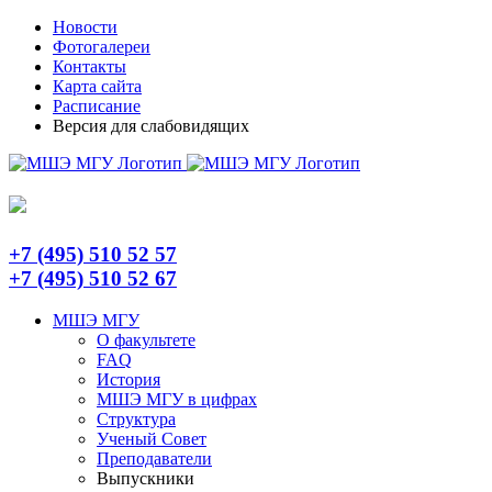
Skip
Telegram
Новости
to
Фотогалереи
content
Контакты
Карта сайта
Расписание
Версия для слабовидящих
+7 (495) 510 52 57
+7 (495) 510 52 67
МШЭ МГУ
О факультете
FAQ
История
МШЭ МГУ в цифрах
Структура
Ученый Совет
Преподаватели
Выпускники