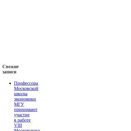
Свежие
записи
Профессора
Московской
школы
экономики
МГУ
принимают
участие
в работе
VIII
Московского