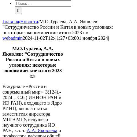
Результат
поиска:
Главная
/
Новости
/
М.О.Тураева, А.А. Яковлев:
“Сотрудничество России и Китая в новых условиях:
некоторые экономические итоги 2023 г.»
webadmin
2024-11-02T12:41:27+03:00
1 ноября 2024
|
М.О.Тураева, А.А.
Яковлев: “Сотрудничество
России и Китая в новых
условиях: некоторые
экономические итоги 2023
г.»
В журнале «Россия и
современный мир» 3(124).-
2024 .- С.6 ( ИНИОН РАН и
ИЭ РАН), входящего в Ядро
РИНЦ, вышла статья
заместителя директора
МШЭ МГУ, ведущего
научного сотрудника ИЭ
РАН, к.э.н.
А.А. Яковлева
и
профессора кафедры общей