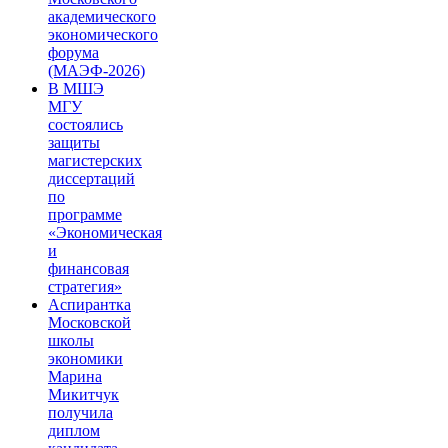
академического
экономического
форума
(МАЭФ-2026)
В МШЭ
МГУ
состоялись
защиты
магистерских
диссертаций
по
программе
«Экономическая
и
финансовая
стратегия»
Аспирантка
Московской
школы
экономики
Марина
Микитчук
получила
диплом