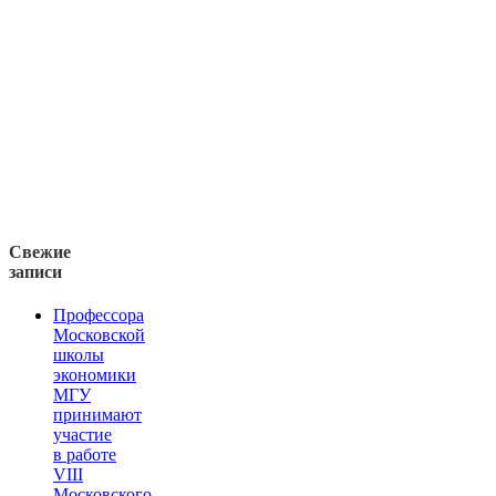
Свежие
записи
Профессора
Московской
школы
экономики
МГУ
принимают
участие
в работе
VIII
Московского