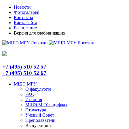
Skip
Telegram
Новости
to
Фотогалереи
content
Контакты
Карта сайта
Расписание
Версия для слабовидящих
+7 (495) 510 52 57
+7 (495) 510 52 67
МШЭ МГУ
О факультете
FAQ
История
МШЭ МГУ в цифрах
Структура
Ученый Совет
Преподаватели
Выпускники