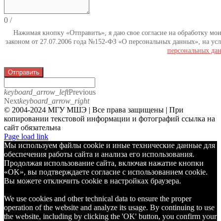
0
/
Нажимая кнопку «Отправить», я даю свое согласие на обработку мо
законом от 27.07.2006 года №152-ФЗ «О персональных данных», на усл
персональных да
Отправить
keyboard_arrow_left
Previous
Next
keyboard_arrow_right
© 2004-2024 МГУ МШЭ | Все права защищены | При
копировании текстовой информации и фотографий ссылка на
сайт обязательна
Telegram
Page load link
Мы используем файлы cookie и иные технические данные для
обеспечения работы сайта и анализа его использования.
Продолжая использование сайта, включая нажатие кнопки
«OK», вы подтверждаете согласие с использованием cookie.
Вы можете отключить cookie в настройках браузера.
We use cookies and other technical data to ensure the proper
operation of the website and analyze its usage. By continuing to use
the website, including by clicking the 'OK' button, you confirm your