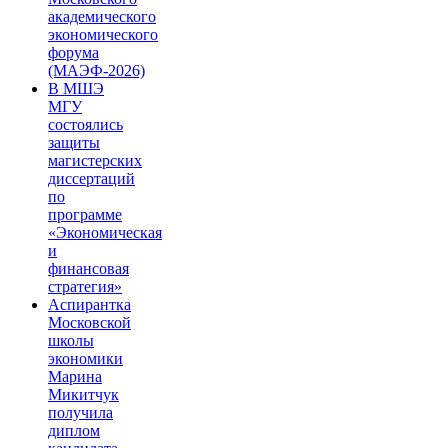
академического
экономического
форума
(МАЭФ-2026)
В МШЭ
МГУ
состоялись
защиты
магистерских
диссертаций
по
программе
«Экономическая
и
финансовая
стратегия»
Аспирантка
Московской
школы
экономики
Марина
Микитчук
получила
диплом