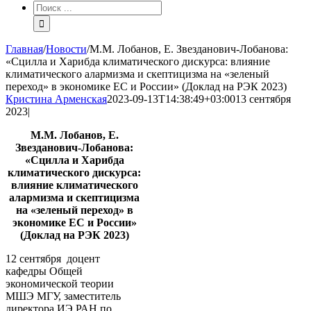
Результат
поиска:
Главная
/
Новости
/
М.М. Лобанов, Е. Звезданович-Лобанова:
«Сцилла и Харибда климатического дискурса: влияние
климатического алармизма и скептицизма на «зеленый
переход» в экономике ЕС и России» (Доклад на РЭК 2023)
Кристина Арменская
2023-09-13T14:38:49+03:00
13 сентября
2023
|
М.М. Лобанов, Е.
Звезданович-Лобанова:
«Сцилла и Харибда
климатического дискурса:
влияние климатического
алармизма и скептицизма
на «зеленый переход» в
экономике ЕС и России»
(Доклад на РЭК 2023)
12 сентября доцент
кафедры Общей
экономической теории
МШЭ МГУ, заместитель
директора ИЭ РАН по