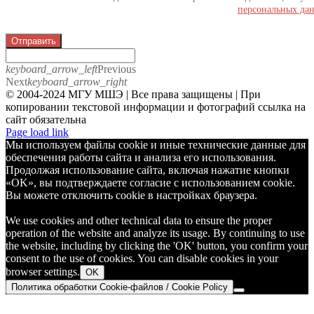
персональных да
Отправить
keyboard_arrow_left
Previous
Next
keyboard_arrow_right
© 2004-2024 МГУ МШЭ | Все права защищены | При
копировании текстовой информации и фотографий ссылка на
сайт обязательна
Telegram
Page load link
Мы используем файлы cookie и иные технические данные для
обеспечения работы сайта и анализа его использования.
Продолжая использование сайта, включая нажатие кнопки
«OK», вы подтверждаете согласие с использованием cookie.
Вы можете отключить cookie в настройках браузера.
We use cookies and other technical data to ensure the proper
operation of the website and analyze its usage. By continuing to use
the website, including by clicking the 'OK' button, you confirm your
consent to the use of cookies. You can disable cookies in your
browser settings.
OK
Политика обработки Cookie-файлов / Cookie Policy
Go
to