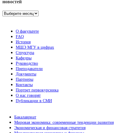
новостей
Архив
новостей
О факультете
FAQ
История
МШЭ МГУ в цифрах
Структура
Кафедры
Руководство
Преподаватели
Документы
Партнеры
Контакты
Портрет первокурсника
О нас говорят
Публикации в СМИ
Бакалавриат
Мировая экономика: современные тенденции развития
Экономическая и финансовая стратегия