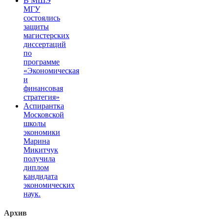
В МШЭ
МГУ
состоялись
защиты
магистерских
диссертаций
по
программе
«Экономическая
и
финансовая
стратегия»
Аспирантка
Московской
школы
экономики
Марина
Микитчук
получила
диплом
кандидата
экономических
наук.
Архив