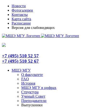
Skip
Telegram
Новости
to
Фотогалереи
content
Контакты
Карта сайта
Расписание
Версия для слабовидящих
+7 (495) 510 52 57
+7 (495) 510 52 67
МШЭ МГУ
О факультете
FAQ
История
МШЭ МГУ в цифрах
Структура
Ученый Совет
Преподаватели
Выпускники