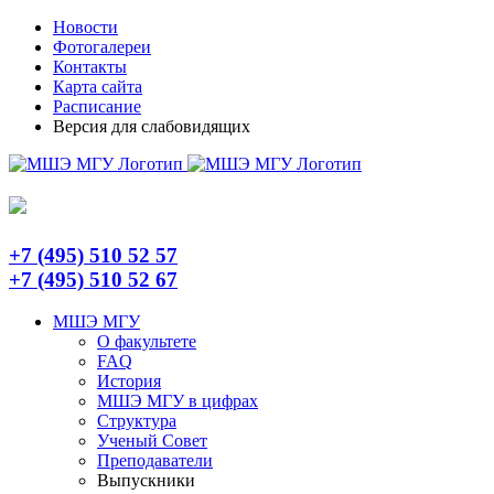
Skip
Telegram
Новости
to
Фотогалереи
content
Контакты
Карта сайта
Расписание
Версия для слабовидящих
+7 (495) 510 52 57
+7 (495) 510 52 67
МШЭ МГУ
О факультете
FAQ
История
МШЭ МГУ в цифрах
Структура
Ученый Совет
Преподаватели
Выпускники