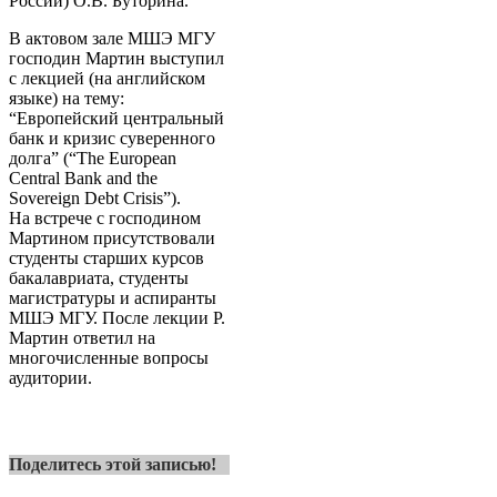
России) О.В. Буторина.
В актовом зале МШЭ МГУ
господин Мартин выступил
с лекцией (на английском
языке) на тему:
“Европейский центральный
банк и кризис суверенного
долга” (“The European
Central Bank and the
Sovereign Debt Crisis”).
На встрече с господином
Мартином присутствовали
студенты старших курсов
бакалавриата, студенты
магистратуры и аспиранты
МШЭ МГУ. После лекции Р.
Мартин ответил на
многочисленные вопросы
аудитории.
Поделитесь этой записью!