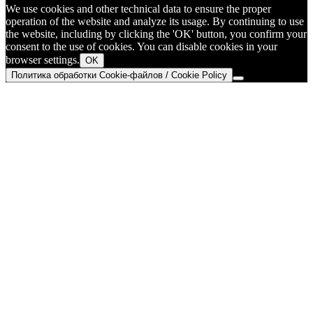
We use cookies and other technical data to ensure the proper
operation of the website and analyze its usage. By continuing to use
the website, including by clicking the 'OK' button, you confirm your
consent to the use of cookies. You can disable cookies in your
browser settings.
OK
Политика обработки Cookie-файлов / Cookie Policy
Go
to
Top