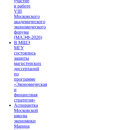
участие
в работе
VIII
Московского
академического
экономического
форума
(МАЭФ-2026)
В МШЭ
МГУ
состоялись
защиты
магистерских
диссертаций
по
программе
«Экономическая
и
финансовая
стратегия»
Аспирантка
Московской
школы
экономики
Марина