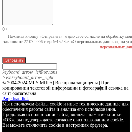
0
/
Нажимая кнопку «Отправить», я даю свое согласие на обработку мо
законом от 27.07.2006 года №152-ФЗ «О персональных данных», на усл
персональных да
Отправить
keyboard_arrow_left
Previous
Next
keyboard_arrow_right
© 2004-2024 МГУ МШЭ | Все права защищены | При
копировании текстовой информации и фотографий ссылка на
сайт обязательна
Telegram
Page load link
Мы используем файлы cookie и иные технические данные для
обеспечения работы сайта и анализа его использования.
Продолжая использование сайта, включая нажатие кнопки
«OK», вы подтверждаете согласие с использованием cookie.
Вы можете отключить cookie в настройках браузера.