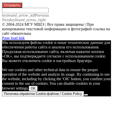
Отправить
keyboard_arrow_left
Previous
Next
keyboard_arrow_right
© 2004-2024 МГУ МШЭ | Все права защищены | При
копировании текстовой информации и фотографий ссылка на
сайт обязательна
Telegram
Page load link
Мы используем файлы cookie и иные технические данные для
обеспечения работы сайта и анализа его использования.
Продолжая использование сайта, включая нажатие кнопки
«OK», вы подтверждаете согласие с использованием cookie.
Вы можете отключить cookie в настройках браузера.
We use cookies and other technical data to ensure the proper
operation of the website and analyze its usage. By continuing to use
the website, including by clicking the 'OK' button, you confirm your
consent to the use of cookies. You can disable cookies in your
browser settings.
OK
Политика обработки Cookie-файлов / Cookie Policy
Go
to
Top