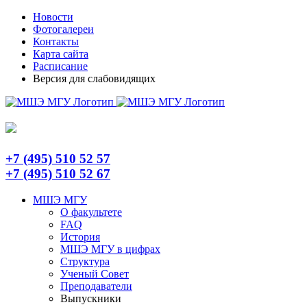
Skip
Telegram
Новости
to
Фотогалереи
content
Контакты
Карта сайта
Расписание
Версия для слабовидящих
+7 (495) 510 52 57
+7 (495) 510 52 67
МШЭ МГУ
О факультете
FAQ
История
МШЭ МГУ в цифрах
Структура
Ученый Совет
Преподаватели
Выпускники