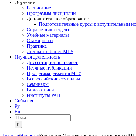
Обучение
Расписание
Программы дисциплин
Дополнительное образование
Подготовительные курсы к вступительным и
Справочник студента
Учебные материалы
Стажировки
Практика
Личный кабинет МГУ
Научная деятельность
Диссертационный совет
Научные публикации
Программа развития МГУ
Всероссийские семинары
Семинары
Видеозаписи
Институты РАН
События
Ру
En
Результат
поиска:
Главная
/
Новости
/
Коллектив Московской школы экономики МГУ 