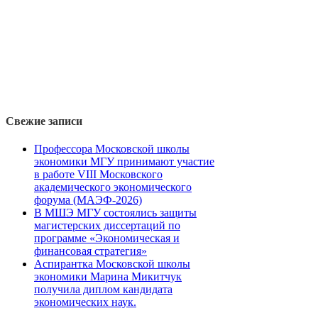
Свежие записи
Профессора Московской школы
экономики МГУ принимают участие
в работе VIII Московского
академического экономического
форума (МАЭФ-2026)
В МШЭ МГУ состоялись защиты
магистерских диссертаций по
программе «Экономическая и
финансовая стратегия»
Аспирантка Московской школы
экономики Марина Микитчук
получила диплом кандидата
экономических наук.