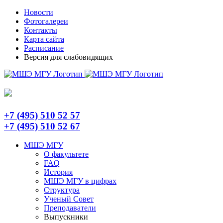
Skip
Telegram
Новости
to
Фотогалереи
content
Контакты
Карта сайта
Расписание
Версия для слабовидящих
+7 (495) 510 52 57
+7 (495) 510 52 67
МШЭ МГУ
О факультете
FAQ
История
МШЭ МГУ в цифрах
Структура
Ученый Совет
Преподаватели
Выпускники