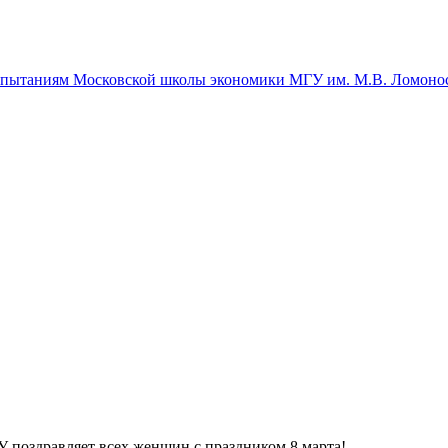
спытаниям Московской школы экономики МГУ им. М.В. Ломоно
поздравляет всех женщин с праздником 8 марта!