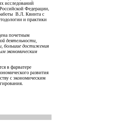
их исследований
Российской Федерации,
работы В.Л. Квинта с
етодологии и практики
дена почетным
кой деятельности,
ии, большие достижения
ым экономическим
ся в фарватере
ономического развития
еству с экономическим
гирования.