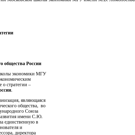
атегии
о общества России
 школы экономики МГУ
 экономическим
 о стратегии –
оссии
.
анизация, являющаяся
ческого общества, во
ждународного Союза
развития имени С.Ю.
ла единственную в
нователя и
ессора, директора