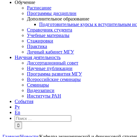
Обучение
Расписание
Программы дисциплин
Дополнительное образование
Подготовительные курсы к вступительным и
Справочник студента
Учебные материалы
Стажировки
Практика
Личный кабинет МГУ
Научная деятельность
Диссертационный совет
Научные публикации
Программа развития МГУ
Всероссийские семинары
Семинары
Видеозаписи
Институты РАН
События
Ру
En
Результат
поиска:
Главная
/
Новости
/
Кафедра экономической и финансовой страт