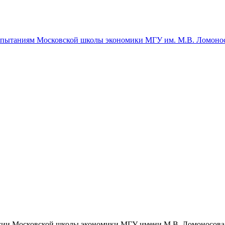
спытаниям Московской школы экономики МГУ им. М.В. Ломоно
егии Московской школы экономики МГУ имени М.В. Ломоносова