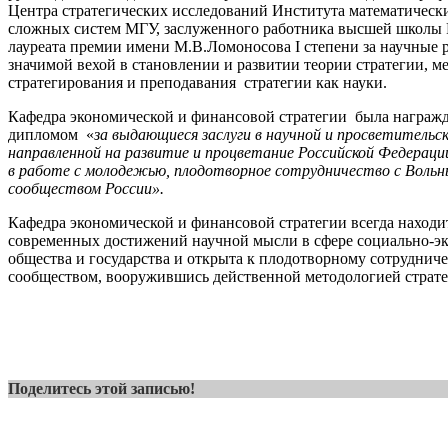
Центра стратегических исследований Института математическ
сложных систем МГУ, заслуженного работника высшей школы 
лауреата премии имени М.В.Ломоносова I степени за научные 
значимой вехой в становлении и развитии теории стратегии, м
стратегирования и преподавания стратегии как науки.
Кафедра экономической и финансовой стратегии была награж
дипломом «
за выдающиеся заслуги в научной и просветительс
направленной на развитие и процветание Российской Федерац
в работе с молодежью, плодотворное сотрудничество с Вольн
сообществом России».
Кафедра экономической и финансовой стратегии всегда находит
современных достижений научной мысли в сфере социально-эк
общества и государства и открыта к плодотворному сотруднич
сообществом, вооружившись действенной методологией страте
Поделитесь этой записью!