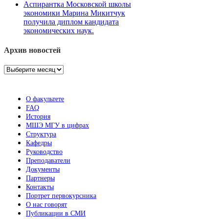
Аспирантка Московской школы
экономики Марина Микитчук
получила диплом кандидата
экономических наук.
Архив новостей
Архив
новостей
О факультете
FAQ
История
МШЭ МГУ в цифрах
Структура
Кафедры
Руководство
Преподаватели
Документы
Партнеры
Контакты
Портрет первокурсника
О нас говорят
Публикации в СМИ