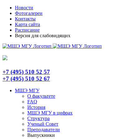
Skip
Telegram
Новости
to
Фотогалереи
content
Контакты
Карта сайта
Расписание
Версия для слабовидящих
+7 (495) 510 52 57
+7 (495) 510 52 67
МШЭ МГУ
О факультете
FAQ
История
МШЭ МГУ в цифрах
Структура
Ученый Совет
Преподаватели
Выпускники