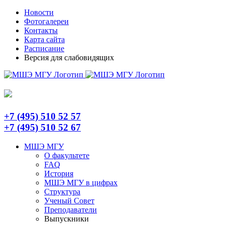
Skip
Telegram
Новости
to
Фотогалереи
content
Контакты
Карта сайта
Расписание
Версия для слабовидящих
+7 (495) 510 52 57
+7 (495) 510 52 67
МШЭ МГУ
О факультете
FAQ
История
МШЭ МГУ в цифрах
Структура
Ученый Совет
Преподаватели
Выпускники