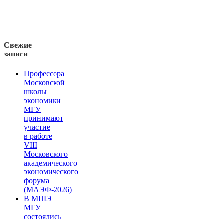
Свежие
записи
Профессора
Московской
школы
экономики
МГУ
принимают
участие
в работе
VIII
Московского
академического
экономического
форума
(МАЭФ-2026)
В МШЭ
МГУ
состоялись