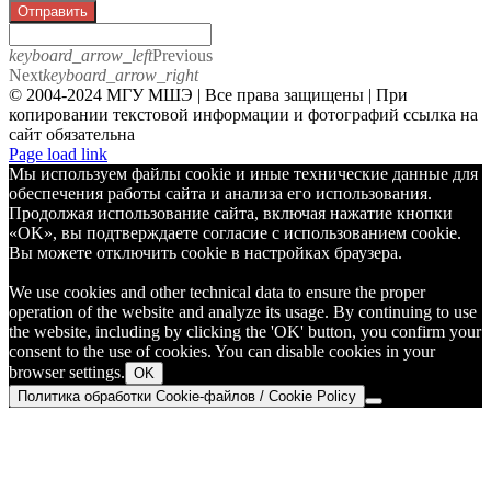
Отправить
keyboard_arrow_left
Previous
Next
keyboard_arrow_right
© 2004-2024 МГУ МШЭ | Все права защищены | При
копировании текстовой информации и фотографий ссылка на
сайт обязательна
Telegram
Page load link
Мы используем файлы cookie и иные технические данные для
обеспечения работы сайта и анализа его использования.
Продолжая использование сайта, включая нажатие кнопки
«OK», вы подтверждаете согласие с использованием cookie.
Вы можете отключить cookie в настройках браузера.
We use cookies and other technical data to ensure the proper
operation of the website and analyze its usage. By continuing to use
the website, including by clicking the 'OK' button, you confirm your
consent to the use of cookies. You can disable cookies in your
browser settings.
OK
Политика обработки Cookie-файлов / Cookie Policy
Go
to
Top