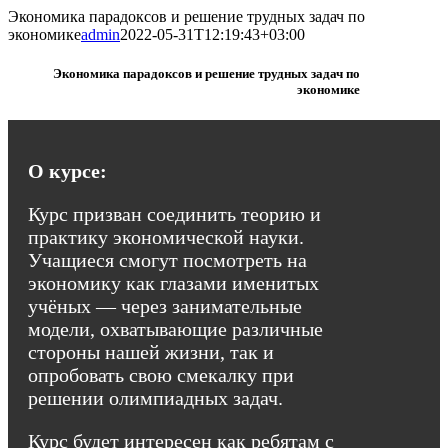
Skip
Экономика парадоксов и решение трудных задач по
to
экономике
admin
2022-05-31T12:19:43+03:00
content
Экономика парадоксов и решение трудных задач по
экономике
О курсе:
Курс призван соединить теорию и
практику экономической науки.
Учащиеся смогут посмотреть на
экономику как глазами именитых
учёных — через занимательные
модели, охватывающие различные
стороны нашей жизни, так и
опробовать свою смекалку при
решении олимпиадных задач.
Курс будет интересен как ребятам с