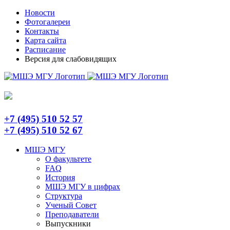
Skip
Telegram
Новости
to
Фотогалереи
content
Контакты
Карта сайта
Расписание
Версия для слабовидящих
+7 (495) 510 52 57
+7 (495) 510 52 67
МШЭ МГУ
О факультете
FAQ
История
МШЭ МГУ в цифрах
Структура
Ученый Совет
Преподаватели
Выпускники