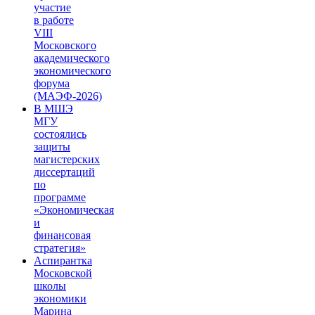
участие
в работе
VIII
Московского
академического
экономического
форума
(МАЭФ-2026)
В МШЭ
МГУ
состоялись
защиты
магистерских
диссертаций
по
программе
«Экономическая
и
финансовая
стратегия»
Аспирантка
Московской
школы
экономики
Марина