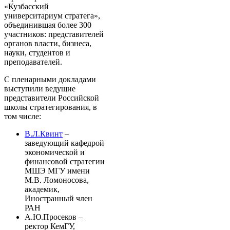
«Кузбасский
университариум стратега»,
объединившая более 300
участников: представителей
органов власти, бизнеса,
науки, студентов и
преподавателей.
С пленарными докладами
выступили ведущие
представители Российской
школы стратегирования, в
том числе:
В.Л.Квинт
–
заведующий кафедрой
экономической и
финансовой стратегии
МШЭ МГУ имени
М.В. Ломоносова,
академик,
Иностранный член
РАН
А.Ю.Просеков –
ректор КемГУ,