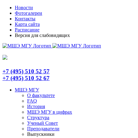
Skip
Telegram
Новости
to
Фотогалереи
content
Контакты
Карта сайта
Расписание
Версия для слабовидящих
+7 (495) 510 52 57
+7 (495) 510 52 67
МШЭ МГУ
О факультете
FAQ
История
МШЭ МГУ в цифрах
Структура
Ученый Совет
Преподаватели
Выпускники