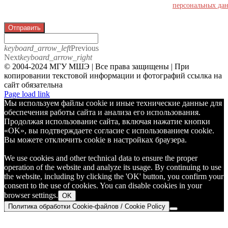
персональных да
Отправить
keyboard_arrow_left
Previous
Next
keyboard_arrow_right
© 2004-2024 МГУ МШЭ | Все права защищены | При
копировании текстовой информации и фотографий ссылка на
сайт обязательна
Telegram
Page load link
Мы используем файлы cookie и иные технические данные для
обеспечения работы сайта и анализа его использования.
Продолжая использование сайта, включая нажатие кнопки
«OK», вы подтверждаете согласие с использованием cookie.
Вы можете отключить cookie в настройках браузера.
We use cookies and other technical data to ensure the proper
operation of the website and analyze its usage. By continuing to use
the website, including by clicking the 'OK' button, you confirm your
consent to the use of cookies. You can disable cookies in your
browser settings.
OK
Политика обработки Cookie-файлов / Cookie Policy
Go
to