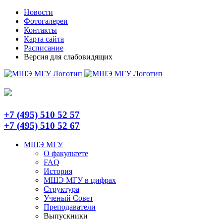
Skip
Telegram
Новости
to
Фотогалереи
content
Контакты
Карта сайта
Расписание
Версия для слабовидящих
+7 (495) 510 52 57
+7 (495) 510 52 67
МШЭ МГУ
О факультете
FAQ
История
МШЭ МГУ в цифрах
Структура
Ученый Совет
Преподаватели
Выпускники