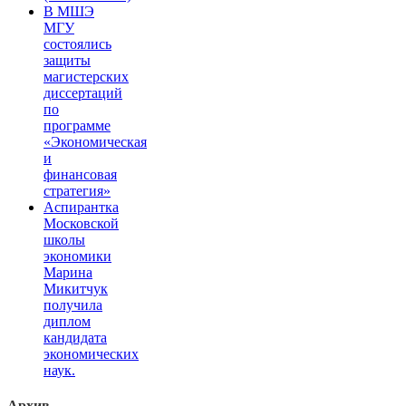
В МШЭ
МГУ
состоялись
защиты
магистерских
диссертаций
по
программе
«Экономическая
и
финансовая
стратегия»
Аспирантка
Московской
школы
экономики
Марина
Микитчук
получила
диплом
кандидата
экономических
наук.
Архив