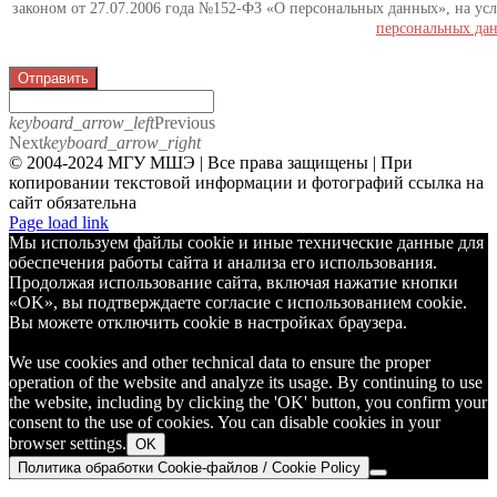
законом от 27.07.2006 года №152-ФЗ «О персональных данных», на усл
персональных да
Отправить
keyboard_arrow_left
Previous
Next
keyboard_arrow_right
© 2004-2024 МГУ МШЭ | Все права защищены | При
копировании текстовой информации и фотографий ссылка на
сайт обязательна
Telegram
Page load link
Мы используем файлы cookie и иные технические данные для
обеспечения работы сайта и анализа его использования.
Продолжая использование сайта, включая нажатие кнопки
«OK», вы подтверждаете согласие с использованием cookie.
Вы можете отключить cookie в настройках браузера.
We use cookies and other technical data to ensure the proper
operation of the website and analyze its usage. By continuing to use
the website, including by clicking the 'OK' button, you confirm your
consent to the use of cookies. You can disable cookies in your
browser settings.
OK
Политика обработки Cookie-файлов / Cookie Policy
Go