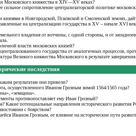
ии Московского княжества в XIV—XV веках?
ее сильное сопротивление централизаторской политике московс
князями в Новгородской, Псковской и Смоленской землях, дай
авленные на централизацию государства в XV – начале XVI веко
емельного владения от вотчины, с одной стороны, и от западное
ала.
личной власти московских князей?
 централизованного государства от аналогичных процессов, про
ктура Великого княжества Московского в результате завершения
орические последствия
каким результатам они привели?
ота, осуществленного Иваном Грозным зимой 1564/1565 года?
ина», «земщина».
гументы противопоставляет ему Иван Грозный?
м? Какие потенциальные направления исторического развития Р
ивостоянии с боярством?
ейся Иваном Грозным, ее влияние на исторические пути развит