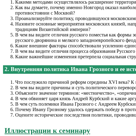
Какими методами осуществлялось расширение территор
Как вы думаете, почему именно Новгород оказал наибол
противостоянии с Москвой?
Проанализируйте политику, проводившуюся московскими 
Назовите основные мероприятия московских князей, напр
традициям Византийской империи?
В чем вы видите отличия русского поместья как формы з
русского дворянина и мелкого западноевропейского феод
Какие внешние факторы способствовали усилению едино
В чем вы видите отличия процесса образования Русского
Какие важнейшие изменения претерпела социальная стру
2. Внутренняя политика Ивана Грозного и ее ист
Что послужило причиной реформ середины XVI века? К 
В чем вы видите причины и суть политического перевор
Объясните значение терминов: «местничество», «опричн
В чем обвиняет царя князь Андрей Курбский и какие ар
В чем суть полемики Ивана Грозного с Андреем Курбски
Почему Ивану Грозному удалось одержать победу в прот
Оцените исторические последствия политики, проводивш
Иллюстрации к семинару