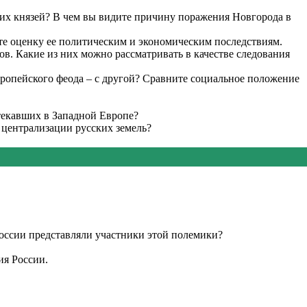
ких князей? В чем вы видите причину поражения Новгорода в
те оценку ее политическим и экономическим последствиям.
в. Какие из них можно рассматривать в качестве следования
вропейского феода – с другой? Сравните социальное положение
текавших в Западной Европе?
 централизации русских земель?
оссии представляли участники этой полемики?
ия России.