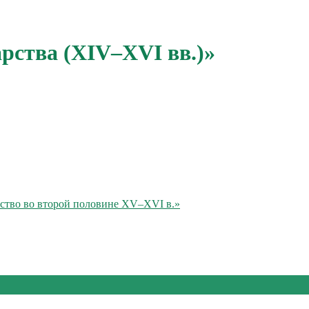
арства (XIV–XVI вв.)»
щество во второй половине XV–XVI в.»