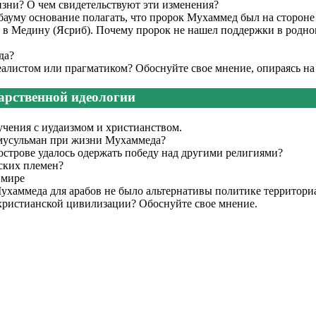
зни? О чем свидетельствуют эти изменения?
бауму основание полагать, что пророк Мухаммед был на сторон
в Медину (Ясриб). Почему пророк не нашел поддержки в родном
да?
еалистом или прагматиком? Обоснуйте свое мнение, опираясь н
арственной идеологии
учения с иудаизмом и христианством.
 мусульман при жизни Мухаммеда?
строве удалось одержать победу над другими религиями?
ских племен?
 мире
ухаммеда для арабов не было альтернативы политике территори
христианской цивилизации? Обоснуйте свое мнение.