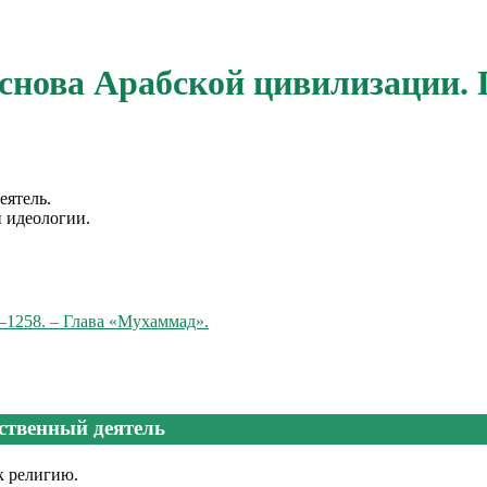
основа Арабской цивилизации
еятель.
 идеологии.
–1258. – Глава «Мухаммад».
ственный деятель
к религию.