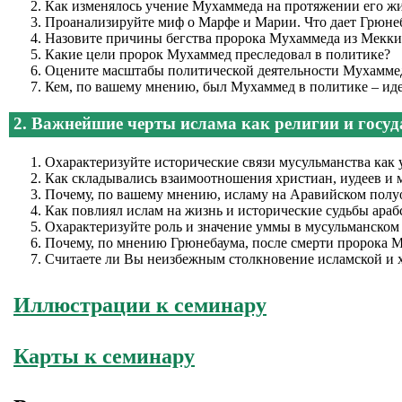
Как изменялось учение Мухаммеда на протяжении его жи
Проанализируйте миф о Марфе и Марии. Что дает Грюне
Назовите причины бегства пророка Мухаммеда из Мекки 
Какие цели пророк Мухаммед преследовал в политике?
Оцените масштабы политической деятельности Мухамме
Кем, по вашему мнению, был Мухаммед в политике – ид
2. Важнейшие черты ислама как религии и госуд
Охарактеризуйте исторические связи мусульманства как 
Как складывались взаимоотношения христиан, иудеев и
Почему, по вашему мнению, исламу на Аравийском полуо
Как повлиял ислам на жизнь и исторические судьбы араб
Охарактеризуйте роль и значение уммы в мусульманском
Почему, по мнению Грюнебаума, после смерти пророка М
Считаете ли Вы неизбежным столкновение исламской и 
Иллюстрации к семинару
Карты к семинару