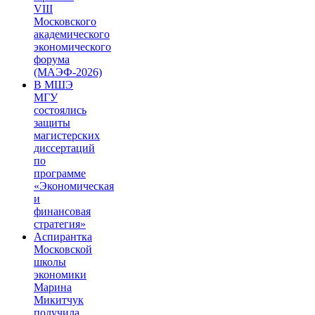
VIII
Московского
академического
экономического
форума
(МАЭФ-2026)
В МШЭ
МГУ
состоялись
защиты
магистерских
диссертаций
по
программе
«Экономическая
и
финансовая
стратегия»
Аспирантка
Московской
школы
экономики
Марина
Микитчук
получила