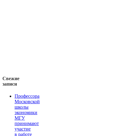
Свежие
записи
Профессора
Московской
школы
экономики
МГУ
принимают
участие
в работе