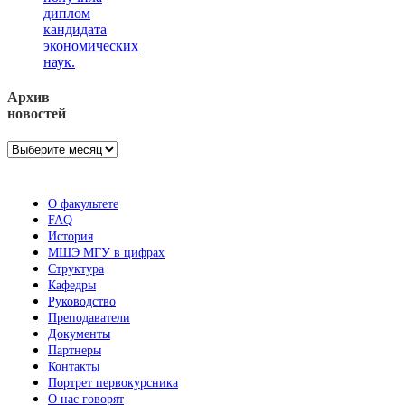
диплом
кандидата
экономических
наук.
Архив
новостей
Архив
новостей
О факультете
FAQ
История
МШЭ МГУ в цифрах
Структура
Кафедры
Руководство
Преподаватели
Документы
Партнеры
Контакты
Портрет первокурсника
О нас говорят