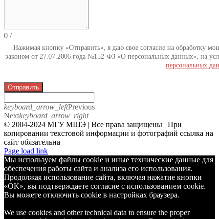
0
/
Нажимая кнопку «Отправить», я даю свое согласие на обработку мо
законом от 27.07.2006 года №152-ФЗ «О персональных данных», на усл
персональных да
Отправить
keyboard_arrow_left
Previous
Next
keyboard_arrow_right
© 2004-2024 МГУ МШЭ | Все права защищены | При
копировании текстовой информации и фотографий ссылка на
сайт обязательна
Telegram
Page load link
Мы используем файлы cookie и иные технические данные для
обеспечения работы сайта и анализа его использования.
Продолжая использование сайта, включая нажатие кнопки
«OK», вы подтверждаете согласие с использованием cookie.
Вы можете отключить cookie в настройках браузера.
We use cookies and other technical data to ensure the proper