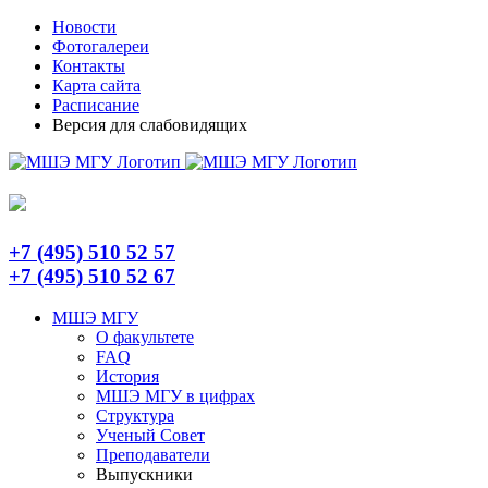
Skip
Telegram
Новости
to
Фотогалереи
content
Контакты
Карта сайта
Расписание
Версия для слабовидящих
+7 (495) 510 52 57
+7 (495) 510 52 67
МШЭ МГУ
О факультете
FAQ
История
МШЭ МГУ в цифрах
Структура
Ученый Совет
Преподаватели
Выпускники