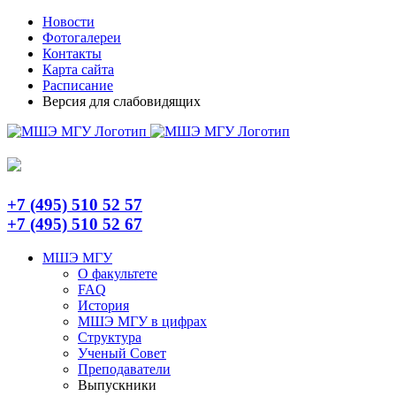
Skip
Telegram
Новости
to
Фотогалереи
content
Контакты
Карта сайта
Расписание
Версия для слабовидящих
+7 (495) 510 52 57
+7 (495) 510 52 67
МШЭ МГУ
О факультете
FAQ
История
МШЭ МГУ в цифрах
Структура
Ученый Совет
Преподаватели
Выпускники