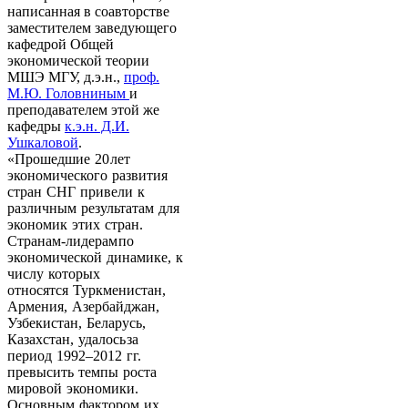
написанная в соавторстве
заместителем заведующего
кафедрой Общей
экономической теории
МШЭ МГУ, д.э.н.,
проф.
М.Ю. Головниным
и
преподавателем этой же
кафедры
к.э.н. Д.И.
Ушкаловой
.
«Прошедшие 20 лет
экономического развития
стран СНГ привели к
различным результатам для
экономик этих стран.
Странам-лидерам по
экономической динамике, к
числу которых
относятся Туркменистан,
Армения, Азербайджан,
Узбекистан, Беларусь,
Казахстан, удалось за
период 1992–2012 гг.
превысить темпы роста
мировой экономики.
Основным фактором их