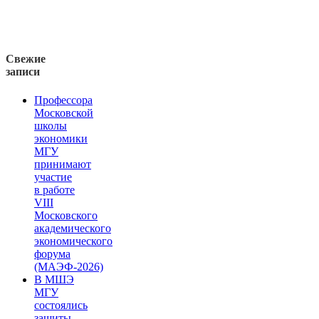
Свежие
записи
Профессора
Московской
школы
экономики
МГУ
принимают
участие
в работе
VIII
Московского
академического
экономического
форума
(МАЭФ-2026)
В МШЭ
МГУ
состоялись
защиты