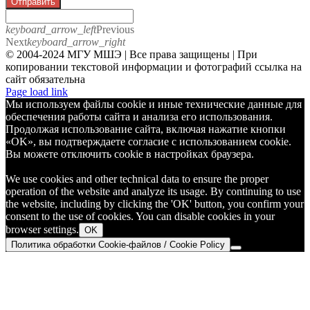
Отправить
keyboard_arrow_left
Previous
Next
keyboard_arrow_right
© 2004-2024 МГУ МШЭ | Все права защищены | При
копировании текстовой информации и фотографий ссылка на
сайт обязательна
Telegram
Page load link
Мы используем файлы cookie и иные технические данные для
обеспечения работы сайта и анализа его использования.
Продолжая использование сайта, включая нажатие кнопки
«OK», вы подтверждаете согласие с использованием cookie.
Вы можете отключить cookie в настройках браузера.
We use cookies and other technical data to ensure the proper
operation of the website and analyze its usage. By continuing to use
the website, including by clicking the 'OK' button, you confirm your
consent to the use of cookies. You can disable cookies in your
browser settings.
OK
Политика обработки Cookie-файлов / Cookie Policy
Go
to
Top