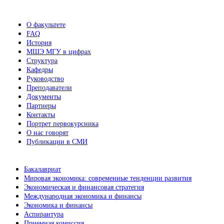
новостей
О факультете
FAQ
История
МШЭ МГУ в цифрах
Структура
Кафедры
Руководство
Преподаватели
Документы
Партнеры
Контакты
Портрет первокурсника
О нас говорят
Публикации в СМИ
Бакалавриат
Мировая экономика: современные тенденции развития
Экономическая и финансовая стратегия
Международная экономика и финансы
Экономика и финансы
Аспирантура
Приемная комиссия