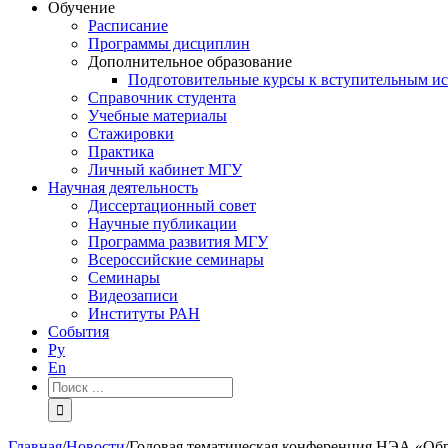
Обучение
Расписание
Программы дисциплин
Дополнительное образование
Подготовительные курсы к вступительным и
Справочник студента
Учебные материалы
Стажировки
Практика
Личный кабинет МГУ
Научная деятельность
Диссертационный совет
Научные публикации
Программа развития МГУ
Всероссийские семинары
Семинары
Видеозаписи
Институты РАН
События
Ру
En
Результат
поиска:
Главная
/
Новости
/
Годовая тематическая конференция НЭА «Об