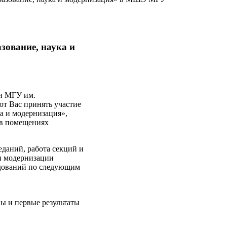
зование, наука и
ки МГУ им.
т Вас принять участие
а и модернизация»,
а в помещениях
даний, работа секций и
и модернизации
едований по следующим
ы и первые результаты