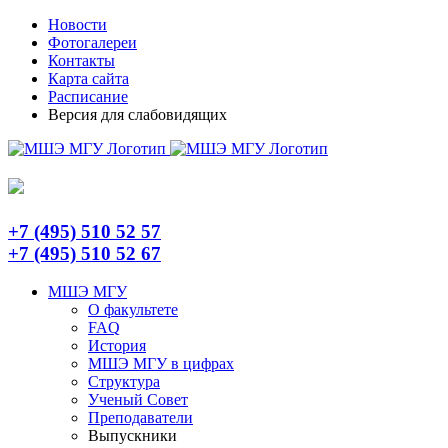
Skip
Telegram
Новости
to
Фотогалереи
content
Контакты
Карта сайта
Расписание
Версия для слабовидящих
+7 (495) 510 52 57
+7 (495) 510 52 67
МШЭ МГУ
О факультете
FAQ
История
МШЭ МГУ в цифрах
Структура
Ученый Совет
Преподаватели
Выпускники