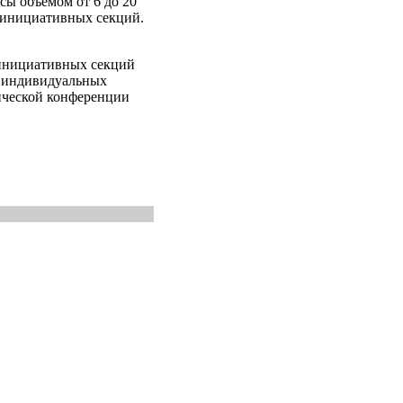
сы объемом от 6 до 20
ю инициативных секций.
 инициативных секций
 индивидуальных
ической конференции