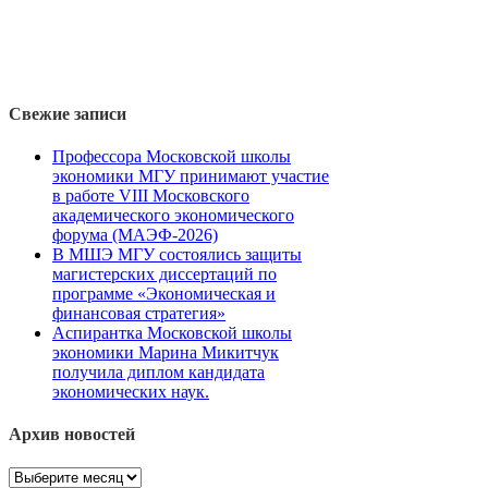
Свежие записи
Профессора Московской школы
экономики МГУ принимают участие
в работе VIII Московского
академического экономического
форума (МАЭФ-2026)
В МШЭ МГУ состоялись защиты
магистерских диссертаций по
программе «Экономическая и
финансовая стратегия»
Аспирантка Московской школы
экономики Марина Микитчук
получила диплом кандидата
экономических наук.
Архив новостей
Архив