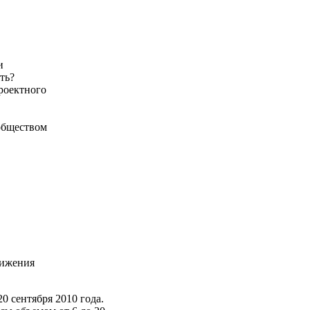
и
ть?
роектного
обществом
тижения
0 сентября 2010 года.