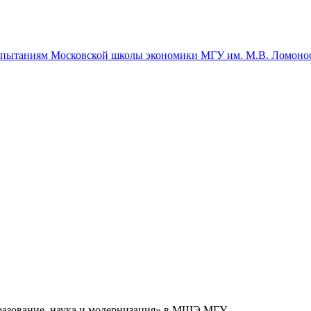
спытаниям Московской школы экономики МГУ им. М.В. Ломоно
разование, наука и модернизация» в МШЭ МГУ