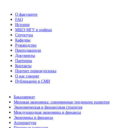
новостей
О факультете
FAQ
История
МШЭ МГУ в цифрах
Структура
Кафедры
Руководство
Преподаватели
Документы
Партнеры
Контакты
Портрет первокурсника
О нас говорят
Публикации в СМИ
Бакалавриат
Мировая экономика: современные тенденции развития
Экономическая и финансовая стратегия
Международная экономика и финансы
Экономика и финансы
Аспирантура
Приемная комиссия