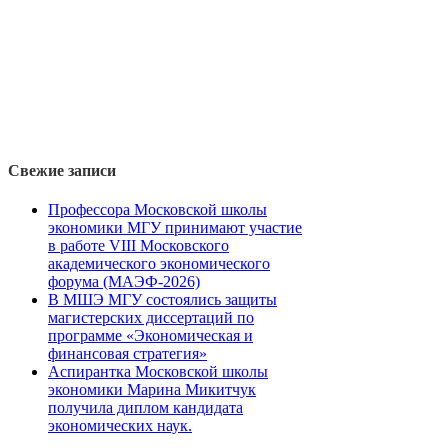
Свежие записи
Профессора Московской школы
экономики МГУ принимают участие
в работе VIII Московского
академического экономического
форума (МАЭФ-2026)
В МШЭ МГУ состоялись защиты
магистерских диссертаций по
программе «Экономическая и
финансовая стратегия»
Аспирантка Московской школы
экономики Марина Микитчук
получила диплом кандидата
экономических наук.