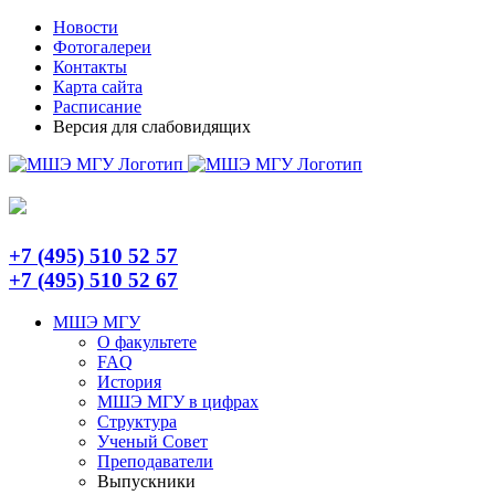
Skip
Telegram
Новости
to
Фотогалереи
content
Контакты
Карта сайта
Расписание
Версия для слабовидящих
+7 (495) 510 52 57
+7 (495) 510 52 67
МШЭ МГУ
О факультете
FAQ
История
МШЭ МГУ в цифрах
Структура
Ученый Совет
Преподаватели
Выпускники