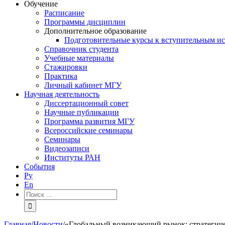
Обучение
Расписание
Программы дисциплин
Дополнительное образование
Подготовительные курсы к вступительным и
Справочник студента
Учебные материалы
Стажировки
Практика
Личный кабинет МГУ
Научная деятельность
Диссертационный совет
Научные публикации
Программа развития МГУ
Всероссийские семинары
Семинары
Видеозаписи
Институты РАН
События
Ру
En
Результат
поиска:
Главная
/
Новости
/
«Глобальный возникающий рынок: стратегиче