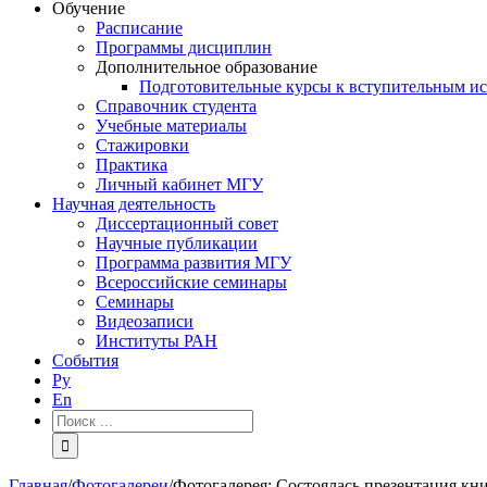
Обучение
Расписание
Программы дисциплин
Дополнительное образование
Подготовительные курсы к вступительным и
Справочник студента
Учебные материалы
Стажировки
Практика
Личный кабинет МГУ
Научная деятельность
Диссертационный совет
Научные публикации
Программа развития МГУ
Всероссийские семинары
Семинары
Видеозаписи
Институты РАН
События
Ру
En
Результат
поиска:
Главная
/
Фотогалереи
/
Фотогалерея: Состоялась презентация к