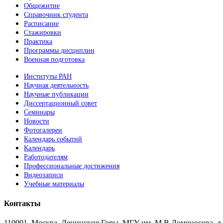
Общежитие
Справочник студента
Расписание
Стажировки
Практика
Программы дисциплин
Военная подготовка
Институты РАН
Научная деятельность
Научные публикации
Диссертационный совет
Семинары
Новости
Фотогалереи
Календарь событий
Календарь
Работодателям
Профессиональные достижения
Видеозаписи
Учебные материалы
Контакты
119991, Москва, Ленинские Горы, МГУ им. М.В.Ломоносова, д.1