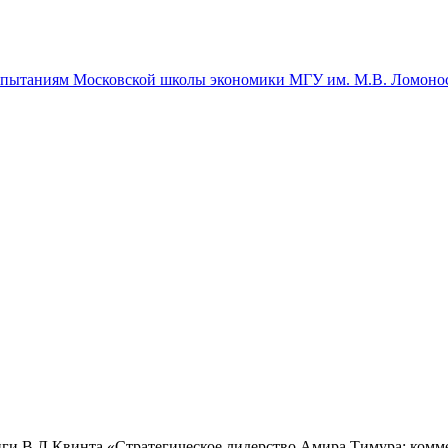
спытаниям Московской школы экономики МГУ им. М.В. Ломоно
ниги В.Л.Квинта «Стратегическое лидерство Амира Тимура: ком