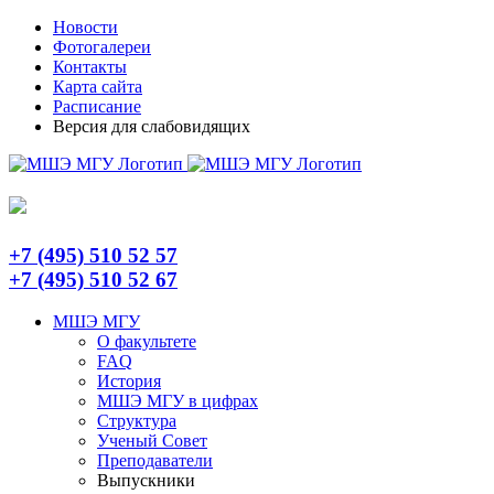
Skip
Telegram
Новости
to
Фотогалереи
content
Контакты
Карта сайта
Расписание
Версия для слабовидящих
+7 (495) 510 52 57
+7 (495) 510 52 67
МШЭ МГУ
О факультете
FAQ
История
МШЭ МГУ в цифрах
Структура
Ученый Совет
Преподаватели
Выпускники