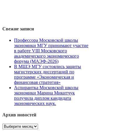
Свежие записи
Профессора Московской школы
экономики МГУ принимают участие
в работе VIII Московского
академического экономического
форума (МАЭФ-2026)
В МШЭ МГУ состоялись защиты
магистерских диссертаций по
программе «Экономическая и
финансовая стратегия»
Аспирантка Московской школы
экономики Марина Микитчук
получила диплом кандидата
экономических наук.
Архив новостей
Архив