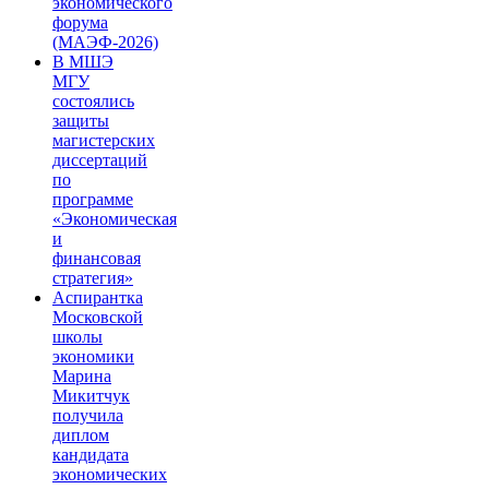
экономического
форума
(МАЭФ-2026)
В МШЭ
МГУ
состоялись
защиты
магистерских
диссертаций
по
программе
«Экономическая
и
финансовая
стратегия»
Аспирантка
Московской
школы
экономики
Марина
Микитчук
получила
диплом
кандидата
экономических