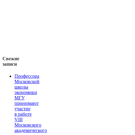
Свежие
записи
Профессора
Московской
школы
экономики
МГУ
принимают
участие
в работе
VIII
Московского
академического