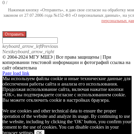
0
/
Нажимая кнопку «Отправить», я даю свое согласие на обработку мо
законом от 27.07.2006 года №152-ФЗ «О персональных данных», на усл
персональных да
Отправить
keyboard_arrow_left
Previous
Next
keyboard_arrow_right
© 2004-2024 МГУ МШЭ | Все права защищены | При
копировании текстовой информации и фотографий ссылка на
сайт обязательна
Telegram
Page load link
Мы используем файлы cookie и иные технические данные для
обеспечения работы сайта и анализа его использования.
Продолжая использование сайта, включая нажатие кнопки
«OK», вы подтверждаете согласие с использованием cookie.
Вы можете отключить cookie в настройках браузера.
We use cookies and other technical data to ensure the proper
operation of the website and analyze its usage. By continuing to use
the website, including by clicking the 'OK' button, you confirm your
consent to the use of cookies. You can disable cookies in your
browser settings.
OK