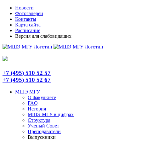
Skip
Telegram
Новости
to
Фотогалереи
content
Контакты
Карта сайта
Расписание
Версия для слабовидящих
+7 (495) 510 52 57
+7 (495) 510 52 67
МШЭ МГУ
О факультете
FAQ
История
МШЭ МГУ в цифрах
Структура
Ученый Совет
Преподаватели
Выпускники