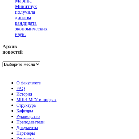
Марина
Микитчук
получила
диплом
кандидата
экономических
наук.
Архив
новостей
Архив
новостей
О факультете
FAQ
История
МШЭ МГУ в цифрах
Структура
Кафедры
Руководство
Преподаватели
Документы
Партнеры
Контакты