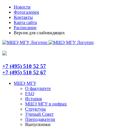
Skip
Telegram
Новости
to
Фотогалереи
content
Контакты
Карта сайта
Расписание
Версия для слабовидящих
+7 (495) 510 52 57
+7 (495) 510 52 67
МШЭ МГУ
О факультете
FAQ
История
МШЭ МГУ в цифрах
Структура
Ученый Совет
Преподаватели
Выпускники