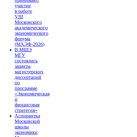
принимают
участие
в работе
VIII
Московского
академического
экономического
форума
(МАЭФ-2026)
В МШЭ
МГУ
состоялись
защиты
магистерских
диссертаций
по
программе
«Экономическая
и
финансовая
стратегия»
Аспирантка
Московской
школы
экономики