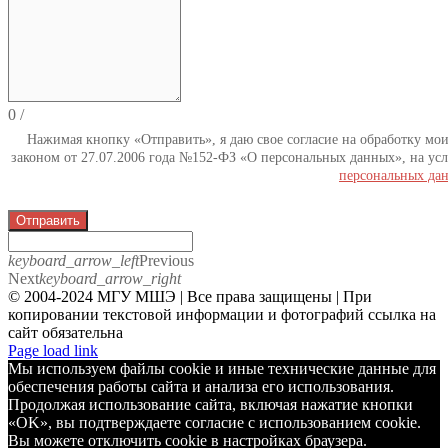
0
/
Нажимая кнопку «Отправить», я даю свое согласие на обработку мо
законом от 27.07.2006 года №152-ФЗ «О персональных данных», на усл
персональных да
Отправить
keyboard_arrow_left
Previous
Next
keyboard_arrow_right
© 2004-2024 МГУ МШЭ | Все права защищены | При
копировании текстовой информации и фотографий ссылка на
сайт обязательна
Telegram
Page load link
Мы используем файлы cookie и иные технические данные для
обеспечения работы сайта и анализа его использования.
Продолжая использование сайта, включая нажатие кнопки
«OK», вы подтверждаете согласие с использованием cookie.
Вы можете отключить cookie в настройках браузера.