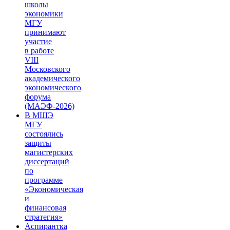
школы
экономики
МГУ
принимают
участие
в работе
VIII
Московского
академического
экономического
форума
(МАЭФ-2026)
В МШЭ
МГУ
состоялись
защиты
магистерских
диссертаций
по
программе
«Экономическая
и
финансовая
стратегия»
Аспирантка