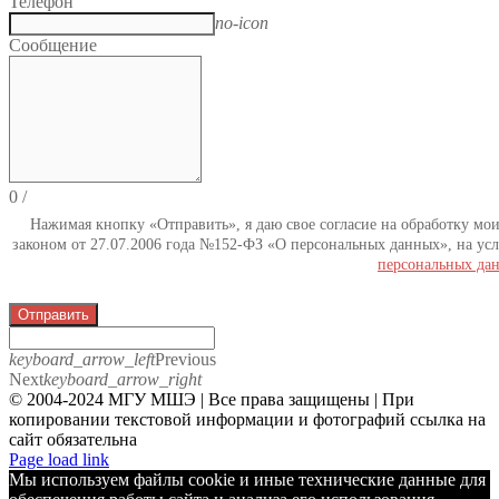
Телефон
no-icon
Сообщение
0
/
Нажимая кнопку «Отправить», я даю свое согласие на обработку мо
законом от 27.07.2006 года №152-ФЗ «О персональных данных», на усл
персональных да
Отправить
keyboard_arrow_left
Previous
Next
keyboard_arrow_right
© 2004-2024 МГУ МШЭ | Все права защищены | При
копировании текстовой информации и фотографий ссылка на
сайт обязательна
Telegram
Page load link
Мы используем файлы cookie и иные технические данные для