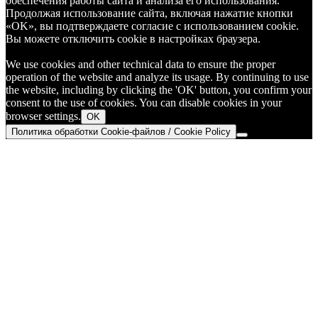
обеспечения работы сайта и анализа его использования.
Продолжая использование сайта, включая нажатие кнопки
«OK», вы подтверждаете согласие с использованием cookie.
Вы можете отключить cookie в настройках браузера.
We use cookies and other technical data to ensure the proper
operation of the website and analyze its usage. By continuing to use
the website, including by clicking the 'OK' button, you confirm your
consent to the use of cookies. You can disable cookies in your
browser settings.
OK
Политика обработки Cookie-файлов / Cookie Policy
Go
to
Top