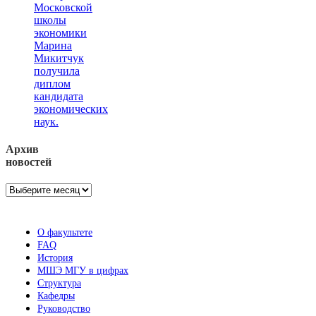
Московской
школы
экономики
Марина
Микитчук
получила
диплом
кандидата
экономических
наук.
Архив
новостей
Архив
новостей
О факультете
FAQ
История
МШЭ МГУ в цифрах
Структура
Кафедры
Руководство