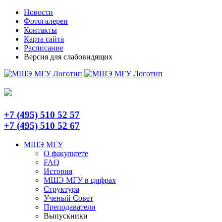
Skip
Telegram
Новости
to
Фотогалереи
content
Контакты
Карта сайта
Расписание
Версия для слабовидящих
+7 (495) 510 52 57
+7 (495) 510 52 67
МШЭ МГУ
О факультете
FAQ
История
МШЭ МГУ в цифрах
Структура
Ученый Совет
Преподаватели
Выпускники