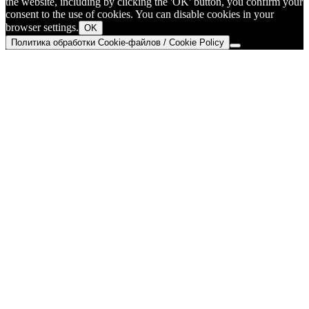
the website, including by clicking the 'OK' button, you confirm your
consent to the use of cookies. You can disable cookies in your
browser settings.
OK
Политика обработки Cookie-файлов / Cookie Policy
Go
to
Top