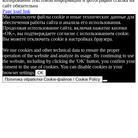
копировании текстовой информации и фотографий ссылка на
сайт обязательна
Telegram
Page load link
Мы используем файлы cookie и иные технические данные для
обеспечения работы сайта и анализа его использования.
Продолжая использование сайта, включая нажатие кнопки
«OK», вы подтверждаете согласие с использованием cookie.
Вы можете отключить cookie в настройках браузера.
We use cookies and other technical data to ensure the proper
operation of the website and analyze its usage. By continuing to use
the website, including by clicking the 'OK' button, you confirm your
consent to the use of cookies. You can disable cookies in your
browser settings.
OK
Политика обработки Cookie-файлов / Cookie Policy
Go
to
Top