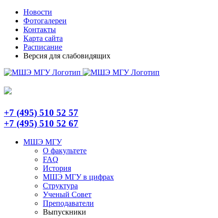
Skip
Telegram
Новости
to
Фотогалереи
content
Контакты
Карта сайта
Расписание
Версия для слабовидящих
+7 (495) 510 52 57
+7 (495) 510 52 67
МШЭ МГУ
О факультете
FAQ
История
МШЭ МГУ в цифрах
Структура
Ученый Совет
Преподаватели
Выпускники