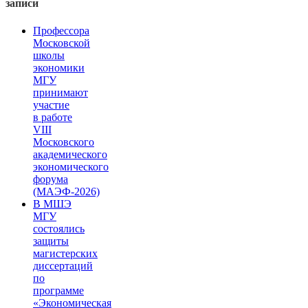
записи
Профессора
Московской
школы
экономики
МГУ
принимают
участие
в работе
VIII
Московского
академического
экономического
форума
(МАЭФ-2026)
В МШЭ
МГУ
состоялись
защиты
магистерских
диссертаций
по
программе
«Экономическая