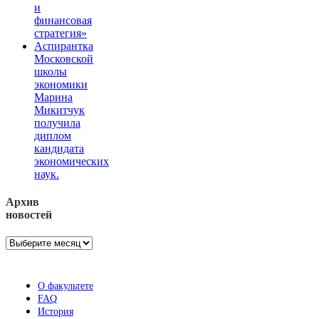
и
финансовая
стратегия»
Аспирантка
Московской
школы
экономики
Марина
Микитчук
получила
диплом
кандидата
экономических
наук.
Архив
новостей
Архив
новостей
О факультете
FAQ
История