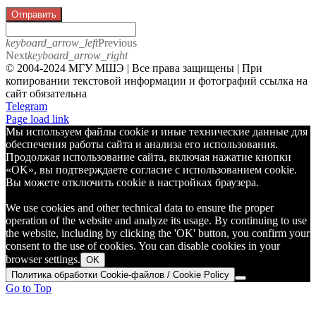
Отправить
keyboard_arrow_left
Previous
Next
keyboard_arrow_right
© 2004-2024 МГУ МШЭ | Все права защищены | При
копировании текстовой информации и фотографий ссылка на
сайт обязательна
Telegram
Page load link
Мы используем файлы cookie и иные технические данные для
обеспечения работы сайта и анализа его использования.
Продолжая использование сайта, включая нажатие кнопки
«OK», вы подтверждаете согласие с использованием cookie.
Вы можете отключить cookie в настройках браузера.
We use cookies and other technical data to ensure the proper
operation of the website and analyze its usage. By continuing to use
the website, including by clicking the 'OK' button, you confirm your
consent to the use of cookies. You can disable cookies in your
browser settings.
OK
Политика обработки Cookie-файлов / Cookie Policy
Go to Top