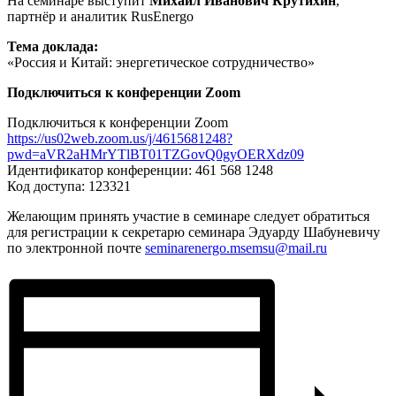
На семинаре выступит
Михаил Иванович Крутихин
,
партнёр и аналитик RusEnergo
Тема доклада:
«Россия и Китай: энергетическое сотрудничество»
Подключиться к конференции Zoom
Подключиться к конференции Zoom
https://us02web.zoom.us/j/4615681248?
pwd=aVR2aHMrYTlBT01TZGovQ0gyOERXdz09
Идентификатор конференции: 461 568 1248
Код доступа: 123321
Желающим принять участие в семинаре следует обратиться
для регистрации к секретарю семинара Эдуарду Шабуневичу
по электронной почте
seminarenergo.msemsu@
mail.ru