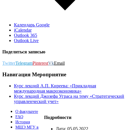
Календарь Google
iCalendar
Outlook 365
Outlook Live
Поделиться записью
Twitter
Telegram
Pinterest
Vk
Email
Навигация Мероприятие
Курс лекций А.П. Киреева: «Прикладная
международная макроэкономика»
Курс лекций Джозефа Уграса на тему «Стратегический
управленческий учет»
О факультете
FAQ
Подробности
История
МШЭ МГУ в
Дата:
05.05.2022