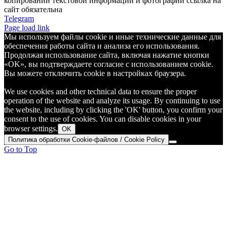
копировании текстовой информации и фотографий ссылка на
сайт обязательна
Telegram
Page load link
Мы используем файлы cookie и иные технические данные для
обеспечения работы сайта и анализа его использования.
Продолжая использование сайта, включая нажатие кнопки
«OK», вы подтверждаете согласие с использованием cookie.
Вы можете отключить cookie в настройках браузера.
We use cookies and other technical data to ensure the proper
operation of the website and analyze its usage. By continuing to use
the website, including by clicking the 'OK' button, you confirm your
consent to the use of cookies. You can disable cookies in your
browser settings.
OK
Политика обработки Cookie-файлов / Cookie Policy
Go to Top