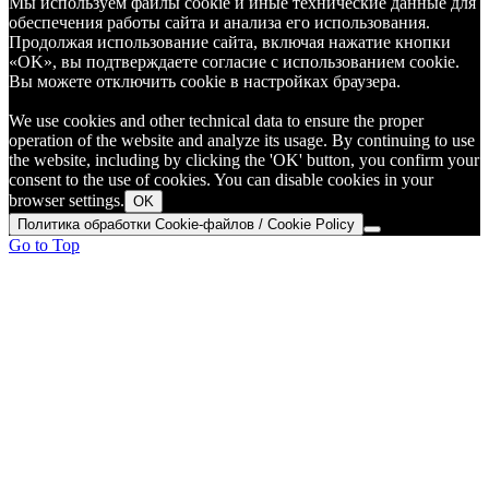
Мы используем файлы cookie и иные технические данные для
обеспечения работы сайта и анализа его использования.
Продолжая использование сайта, включая нажатие кнопки
«OK», вы подтверждаете согласие с использованием cookie.
Вы можете отключить cookie в настройках браузера.
We use cookies and other technical data to ensure the proper
operation of the website and analyze its usage. By continuing to use
the website, including by clicking the 'OK' button, you confirm your
consent to the use of cookies. You can disable cookies in your
browser settings.
OK
Политика обработки Cookie-файлов / Cookie Policy
Go to Top