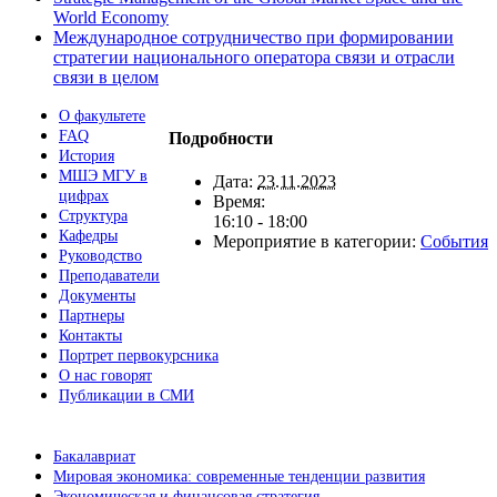
World Economy
Международное сотрудничество при формировании
стратегии национального оператора связи и отрасли
связи в целом
О факультете
FAQ
Подробности
История
МШЭ МГУ в
Дата:
23.11.2023
цифрах
Время:
Структура
16:10 - 18:00
Кафедры
Мероприятие в категории:
События
Руководство
Преподаватели
Документы
Партнеры
Контакты
Портрет первокурсника
О нас говорят
Публикации в СМИ
Бакалавриат
Мировая экономика: современные тенденции развития
Экономическая и финансовая стратегия