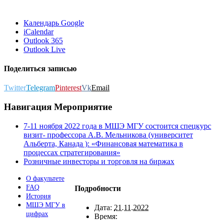
Календарь Google
iCalendar
Outlook 365
Outlook Live
Поделиться записью
Twitter
Telegram
Pinterest
Vk
Email
Навигация Мероприятие
7-11 ноября 2022 года в МШЭ МГУ состоится спецкурс
визит- профессора А.В. Мельникова (университет
Альберта, Канада ): «Финансовая математика в
процессах стратегирования»
Розничные инвесторы и торговля на биржах
О факультете
FAQ
Подробности
История
МШЭ МГУ в
Дата:
21.11.2022
цифрах
Время: