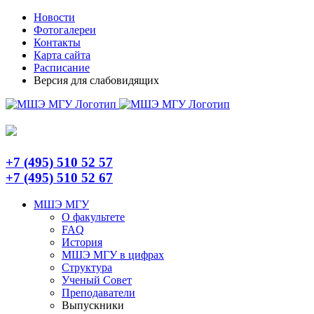
Skip
Telegram
Новости
to
Фотогалереи
content
Контакты
Карта сайта
Расписание
Версия для слабовидящих
+7 (495) 510 52 57
+7 (495) 510 52 67
МШЭ МГУ
О факультете
FAQ
История
МШЭ МГУ в цифрах
Структура
Ученый Совет
Преподаватели
Выпускники