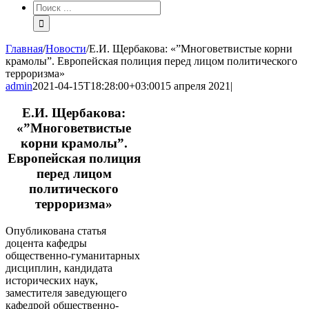
Результат
поиска:
Главная
/
Новости
/
Е.И. Щербакова: «”Многоветвистые корни
крамолы”. Европейская полиция перед лицом политического
терроризма»
admin
2021-04-15T18:28:00+03:00
15 апреля 2021
|
Е.И. Щербакова:
«”Многоветвистые
корни крамолы”.
Европейская полиция
перед лицом
политического
терроризма»
Опубликована статья
доцента кафедры
общественно-гуманитарных
дисциплин, кандидата
исторических наук,
заместителя заведующего
кафедрой общественно-