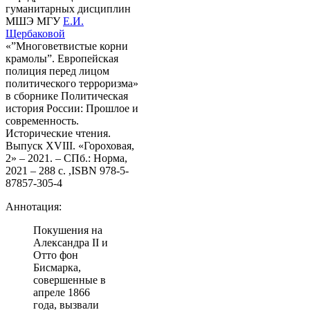
гуманитарных дисциплин
МШЭ МГУ
Е.И.
Щербаковой
«”Многоветвистые корни
крамолы”. Европейская
полиция перед лицом
политического терроризма»
в сборнике Политическая
история России: Прошлое и
современность.
Исторические чтения.
Выпуск XVIII. «Гороховая,
2» – 2021. – СПб.: Норма,
2021 – 288 с. ,ISBN 978-5-
87857-305-4
Аннотация:
Покушения на
Александра II и
Отто фон
Бисмарка,
совершенные в
апреле 1866
года, вызвали