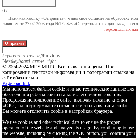
0
/
Нажимая кнопку «Отправить», я даю свое согласие на обработку мо
законом от 27.07.2006 года №152-ФЗ «О персональных данных», на усл
персональных да
Отправить
keyboard_arrow_left
Previous
Next
keyboard_arrow_right
© 2004-2024 МГУ МШЭ | Все права защищены | При
копировании текстовой информации и фотографий ссылка на
сайт обязательна
Telegram
Page load link
Мы используем файлы cookie и иные технические данные для
обеспечения работы сайта и анализа его использования.
Продолжая использование сайта, включая нажатие кнопки
«OK», вы подтверждаете согласие с использованием cookie.
Вы можете отключить cookie в настройках браузера.
We use cookies and other technical data to ensure the proper
operation of the website and analyze its usage. By continuing to use
the website, including by clicking the 'OK' button, you confirm your