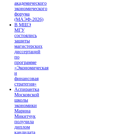
академического
экономического
форума
(МАЭФ-2026)
В МШЭ
МГУ
состоялись
защиты
магистерских
диссертаций
по
программе
«Экономическая
и
финансовая
стратегия»
Аспирантка
Московской
школы
экономики
Марина
Микитчук
получила
диплом
кандидата