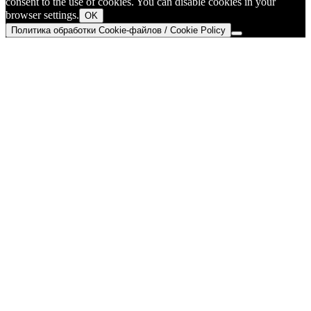
consent to the use of cookies. You can disable cookies in your
browser settings.
OK
Политика обработки Cookie-файлов / Cookie Policy
Go
to
Top