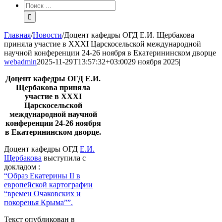
Результат
поиска:
Главная
/
Новости
/
Доцент кафедры ОГД Е.И. Щербакова
приняла участие в XXXI Царскосельской международной
научной конференции 24-26 ноября в Екатерининском дворце
webadmin
2025-11-29T13:57:32+03:00
29 ноября 2025
|
Доцент кафедры ОГД Е.И.
Щербакова приняла
участие в XXXI
Царскосельской
международной научной
конференции 24-26 ноября
в Екатерининском дворце.
Доцент кафедры ОГД
Е.И.
Щербакова
выступила с
докладом :
“Образ Екатерины II в
европейской картографии
“времен Очаковских и
покоренья Крыма””.
Текст опубликован в