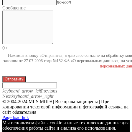
no-icon
Сообщение
0
/
Нажимая кнопку «Отправить», я даю свое согласие на обработку мо
законом от 27.07.2006 года №152-ФЗ «О персональных данных», на усл
персональных да
Отправить
keyboard_arrow_left
Previous
Next
keyboard_arrow_right
© 2004-2024 МГУ МШЭ | Все права защищены | При
копировании текстовой информации и фотографий ссылка на
сайт обязательна
Telegram
Page load link
Мы используем файлы cookie и иные технические данные для
обеспечения работы сайта и анализа его использования.