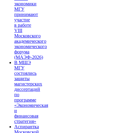
экономики
МГУ
принимают
участие
в работе
VIII
Московского
академического
экономического
форума
(МАЭФ-2026)
В МШЭ
МГУ
состоялись
защиты
магистерских
диссертаций
по
программе
«Экономическая
и
финансовая
стратегия»
Аспирантка
Московской