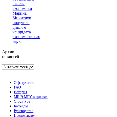
школы
экономики
Марина
Микитчук
получила
диплом
кандидата
экономических
наук.
Архив
новостей
Архив
новостей
О факультете
FAQ
История
МШЭ МГУ в цифрах
Структура
Кафедры
Руководство
Преподаватели