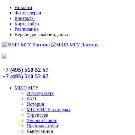
Skip
Telegram
Новости
to
Фотогалереи
content
Контакты
Карта сайта
Расписание
Версия для слабовидящих
+7 (495) 510 52 57
+7 (495) 510 52 67
МШЭ МГУ
О факультете
FAQ
История
МШЭ МГУ в цифрах
Структура
Ученый Совет
Преподаватели
Выпускники