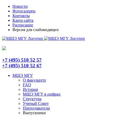
Skip
Telegram
Новости
to
Фотогалереи
content
Контакты
Карта сайта
Расписание
Версия для слабовидящих
+7 (495) 510 52 57
+7 (495) 510 52 67
МШЭ МГУ
О факультете
FAQ
История
МШЭ МГУ в цифрах
Структура
Ученый Совет
Преподаватели
Выпускники