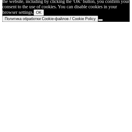
the website, including by clicking the 'OK' button, you confirm your
consent to the use of cookies. You can disable cookies in your
browser settings.
OK
Политика обработки Cookie-файлов / Cookie Policy
Go
to
Top