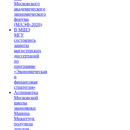
Московского
академического
экономического
форума
(МАЭФ-2026)
В МШЭ
МГУ
состоялись
защиты
магистерских
диссертаций
по
программе
«Экономическая
и
финансовая
стратегия»
Аспирантка
Московской
школы
экономики
Марина
Микитчук
получила
диплом