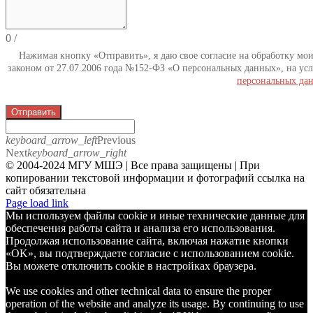
0
/
Нажимая кнопку «Отправить», я даю свое согласие на обработку мо
законом от 27.07.2006 года №152-ФЗ «О персональных данных», на усл
персональных да
Отправить
keyboard_arrow_left
Previous
Next
keyboard_arrow_right
© 2004-2024 МГУ МШЭ | Все права защищены | При
копировании текстовой информации и фотографий ссылка на
сайт обязательна
Telegram
Page load link
Мы используем файлы cookie и иные технические данные для
обеспечения работы сайта и анализа его использования.
Продолжая использование сайта, включая нажатие кнопки
«OK», вы подтверждаете согласие с использованием cookie.
Вы можете отключить cookie в настройках браузера.
We use cookies and other technical data to ensure the proper
operation of the website and analyze its usage. By continuing to use