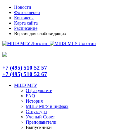
Skip
Telegram
Новости
to
Фотогалереи
content
Контакты
Карта сайта
Расписание
Версия для слабовидящих
+7 (495) 510 52 57
+7 (495) 510 52 67
МШЭ МГУ
О факультете
FAQ
История
МШЭ МГУ в цифрах
Структура
Ученый Совет
Преподаватели
Выпускники