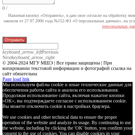
0
/
Нажимая кнопку «Отправить», я даю свое согласие на обработку мо
законом от 27.07.2006 года №152-ФЗ «О персональных данных», на усл
персональных да
Отправить
keyboard_arrow_left
Previous
Next
keyboard_arrow_right
© 2004-2024 МГУ МШЭ | Все права защищены | При
копировании текстовой информации и фотографий ссылка на
сайт обязательна
Telegram
Page load link
Мы используем файлы cookie и иные технические данные для
обеспечения работы сайта и анализа его использования.
Продолжая использование сайта, включая нажатие кнопки
«OK», вы подтверждаете согласие с использованием cookie.
Вы можете отключить cookie в настройках браузера.
We use cookies and other technical data to ensure the proper
operation of the website and analyze its usage. By continuing to use
the website, including by clicking the 'OK' button, you confirm your
consent to the use of cookies. You can disable cookies in your