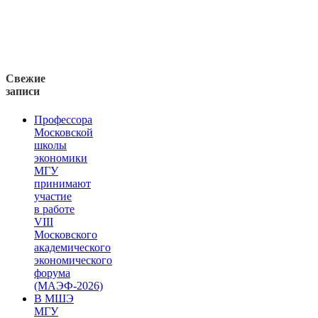
Свежие
записи
Профессора
Московской
школы
экономики
МГУ
принимают
участие
в работе
VIII
Московского
академического
экономического
форума
(МАЭФ-2026)
В МШЭ
МГУ