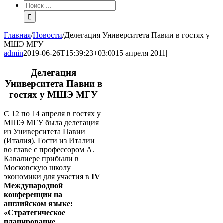
Результат
поиска:
Главная
/
Новости
/
Делегация Университета Павии в гостях у
МШЭ МГУ
admin
2019-06-26T15:39:23+03:00
15 апреля 2011
|
Делегация
Университета Павии в
гостях у МШЭ МГУ
С 12 по 14 апреля в гостях у
МШЭ МГУ была делегация
из Университета Павии
(Италия). Гости из Италии
во главе с профессором А.
Кавалиере прибыли в
Московскую школу
экономики для участия в
IV
Международной
конференции на
английском языке:
«Стратегическое
планирование