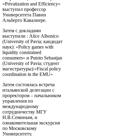
«Privatization and Efficiency»
выступил профессор
Университета Павии
Альберто Кавалиере.
Затем с докладами
выступили : Alice Аlbonico
(University of Pavia; кандидат
наук): «Policy games with
liquidity constrained
consumers» и Putoto Sebastjan
(University of Pavia; студент
магистратуры):«Fiscal policy
coordination in the EMU»
Затем состоялась встреча
итальянской делегации с
проректором – начальником
управления по
международному
сотрудничеству МГУ
Н.В.Семиным, и
ознакомительная экскурсия
по Московскому
Университету.