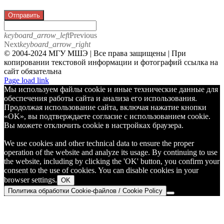
Отправить
keyboard_arrow_left
Previous
Next
keyboard_arrow_right
© 2004-2024 МГУ МШЭ | Все права защищены | При
копировании текстовой информации и фотографий ссылка на
сайт обязательна
Telegram
Page load link
Мы используем файлы cookie и иные технические данные для
обеспечения работы сайта и анализа его использования.
Продолжая использование сайта, включая нажатие кнопки
«OK», вы подтверждаете согласие с использованием cookie.
Вы можете отключить cookie в настройках браузера.
We use cookies and other technical data to ensure the proper
operation of the website and analyze its usage. By continuing to use
the website, including by clicking the 'OK' button, you confirm your
consent to the use of cookies. You can disable cookies in your
browser settings.
OK
Политика обработки Cookie-файлов / Cookie Policy
Go
to
Top