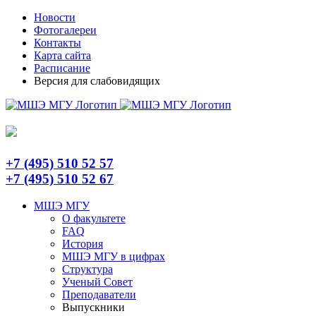
Skip
Telegram
Новости
to
Фотогалереи
content
Контакты
Карта сайта
Расписание
Версия для слабовидящих
+7 (495) 510 52 57
+7 (495) 510 52 67
МШЭ МГУ
О факультете
FAQ
История
МШЭ МГУ в цифрах
Структура
Ученый Совет
Преподаватели
Выпускники