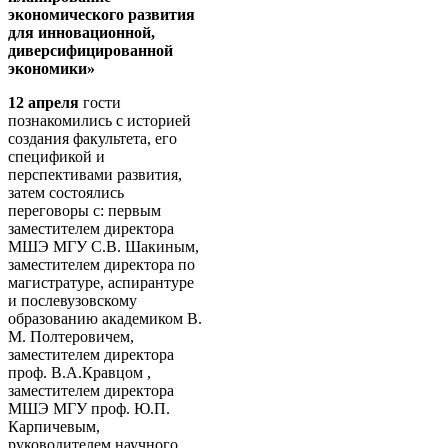
экономического развития
для инновационной,
диверсифицированной
экономики»
12 апреля
гости
познакомились с историей
создания факультета, его
спецификой и
перспективами развития,
затем состоялись
переговоры с: первым
заместителем директора
МШЭ МГУ С.В. Шакиным,
заместителем директора по
магистратуре, аспирантуре
и послевузовскому
образованию академиком В.
М. Полтеровичем,
заместителем директора
проф. В.А.Кравцом ,
заместителем директора
МШЭ МГУ проф. Ю.П.
Карпичевым,
руководителем научного