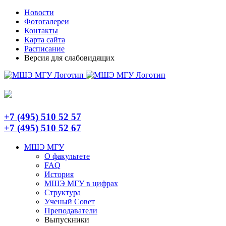
Skip
Telegram
Новости
to
Фотогалереи
content
Контакты
Карта сайта
Расписание
Версия для слабовидящих
+7 (495) 510 52 57
+7 (495) 510 52 67
МШЭ МГУ
О факультете
FAQ
История
МШЭ МГУ в цифрах
Структура
Ученый Совет
Преподаватели
Выпускники