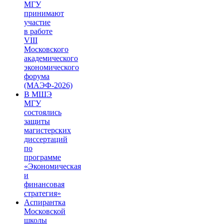
МГУ
принимают
участие
в работе
VIII
Московского
академического
экономического
форума
(МАЭФ-2026)
В МШЭ
МГУ
состоялись
защиты
магистерских
диссертаций
по
программе
«Экономическая
и
финансовая
стратегия»
Аспирантка
Московской
школы