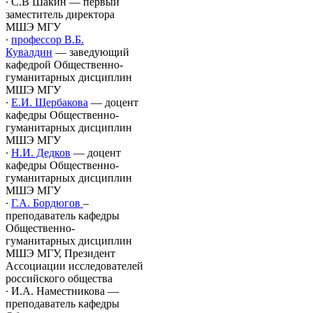
∙ С.В Шакин — первый
заместитель директора
МШЭ МГУ
∙
профессор В.Б.
Кувалдин
— заведующий
кафедрой Общественно-
гуманитарных дисциплин
МШЭ МГУ
∙
Е.И. Щербакова
— доцент
кафедры Общественно-
гуманитарных дисциплин
МШЭ МГУ
∙
Н.И. Дедков
— доцент
кафедры Общественно-
гуманитарных дисциплин
МШЭ МГУ
∙
Г.А. Бордюгов
–
преподаватель кафедры
Общественно-
гуманитарных дисциплин
МШЭ МГУ, Президент
Ассоциации исследователей
российского общества
∙ И.А. Наместникова —
преподаватель кафедры