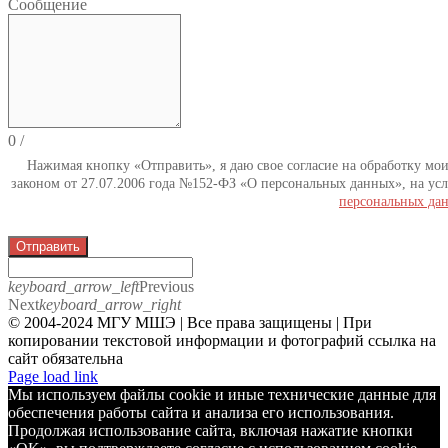
Сообщение
0
/
Нажимая кнопку «Отправить», я даю свое согласие на обработку мо
законом от 27.07.2006 года №152-ФЗ «О персональных данных», на усл
персональных да
Отправить
keyboard_arrow_left
Previous
Next
keyboard_arrow_right
© 2004-2024 МГУ МШЭ | Все права защищены | При
копировании текстовой информации и фотографий ссылка на
сайт обязательна
Telegram
Page load link
Мы используем файлы cookie и иные технические данные для
обеспечения работы сайта и анализа его использования.
Продолжая использование сайта, включая нажатие кнопки