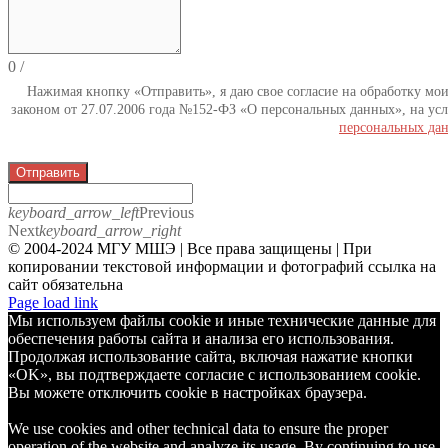
0
/
Нажимая кнопку «Отправить», я даю свое согласие на обработку мо
законом от 27.07.2006 года №152-ФЗ «О персональных данных», на усл
персональных да
Отправить
keyboard_arrow_left
Previous
Next
keyboard_arrow_right
© 2004-2024 МГУ МШЭ | Все права защищены | При
копировании текстовой информации и фотографий ссылка на
сайт обязательна
Telegram
Page load link
Мы используем файлы cookie и иные технические данные для
обеспечения работы сайта и анализа его использования.
Продолжая использование сайта, включая нажатие кнопки
«OK», вы подтверждаете согласие с использованием cookie.
Вы можете отключить cookie в настройках браузера.
We use cookies and other technical data to ensure the proper
operation of the website and analyze its usage. By continuing to use