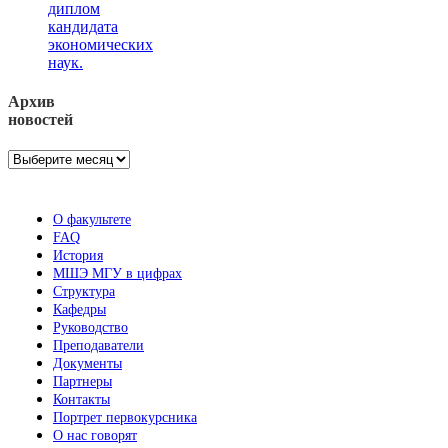
диплом
кандидата
экономических
наук.
Архив
новостей
Архив
новостей
О факультете
FAQ
История
МШЭ МГУ в цифрах
Структура
Кафедры
Руководство
Преподаватели
Документы
Партнеры
Контакты
Портрет первокурсника
О нас говорят