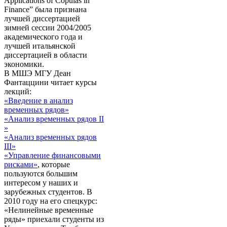
Applications of Copulas in
Finance” была признана
лучшей диссертацией
зимней сессии 2004/2005
академического года и
лучшей итальянской
диссертацией в области
экономики.
В МШЭ МГУ Деан
Фантаццини читает курсы
лекций:
«Введение в анализ
временных рядов»
«Анализ временных рядов II
»
«Анализ временных рядов
III»
«Управление финансовыми
рисками»
, которые
пользуются большим
интересом у наших и
зарубежных студентов. В
2010 году на его спецкурс:
«Нелинейные временные
ряды» приехали студенты из