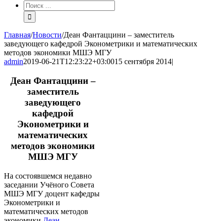
Результат
поиска:
Главная
/
Новости
/
Деан Фантаццини – заместитель
заведующего кафедрой Эконометрики и математических
методов экономики МШЭ МГУ
admin
2019-06-21T12:23:22+03:00
15 сентября 2014
|
Деан Фантаццини –
заместитель
заведующего
кафедрой
Эконометрики и
математических
методов экономики
МШЭ МГУ
На состоявшемся недавно
заседании Учёного Совета
МШЭ МГУ доцент кафедры
Эконометрики и
математических методов
экономики
Деан