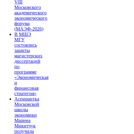
VIII
Московского
академического
экономического
форума
(МАЭФ-2026)
В МШЭ
МГУ
состоялись
защиты
магистерских
диссертаций
по
программе
«Экономическая
и
финансовая
стратегия»
Аспирантка
Московской
школы
экономики
Марина
Микитчук
получила