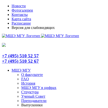
Skip
Telegram
Новости
to
Фотогалереи
content
Контакты
Карта сайта
Расписание
Версия для слабовидящих
+7 (495) 510 52 57
+7 (495) 510 52 67
МШЭ МГУ
О факультете
FAQ
История
МШЭ МГУ в цифрах
Структура
Ученый Совет
Преподаватели
Выпускники