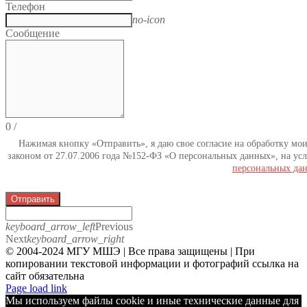
Телефон
no-icon
Сообщение
0
/
Нажимая кнопку «Отправить», я даю свое согласие на обработку мо
законом от 27.07.2006 года №152-ФЗ «О персональных данных», на усл
персональных да
Отправить
keyboard_arrow_left
Previous
Next
keyboard_arrow_right
© 2004-2024 МГУ МШЭ | Все права защищены | При
копировании текстовой информации и фотографий ссылка на
сайт обязательна
Telegram
Page load link
Мы используем файлы cookie и иные технические данные для