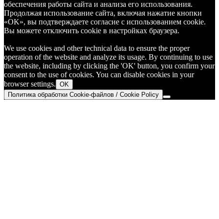
обеспечения работы сайта и анализа его использования.
Продолжая использование сайта, включая нажатие кнопки
«OK», вы подтверждаете согласие с использованием cookie.
Вы можете отключить cookie в настройках браузера.
We use cookies and other technical data to ensure the proper
operation of the website and analyze its usage. By continuing to use
the website, including by clicking the 'OK' button, you confirm your
consent to the use of cookies. You can disable cookies in your
browser settings.
OK
Политика обработки Cookie-файлов / Cookie Policy
Go
to
Top