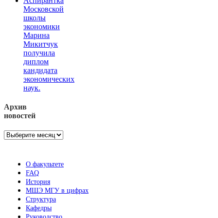
Аспирантка
Московской
школы
экономики
Марина
Микитчук
получила
диплом
кандидата
экономических
наук.
Архив
новостей
Архив
новостей
О факультете
FAQ
История
МШЭ МГУ в цифрах
Структура
Кафедры
Руководство