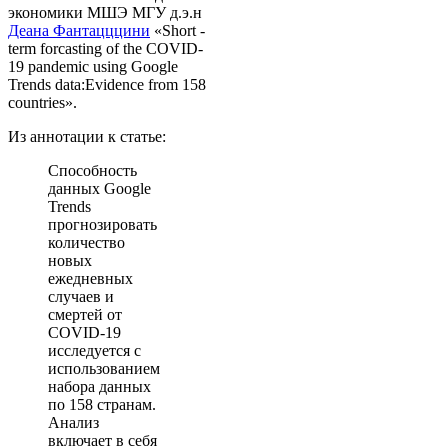
экономики МШЭ МГУ д.э.н
Деана Фантацццини
«Short -
term forcasting of the COVID-
19 pandemic using Google
Trends data:Evidence from 158
countries».
Из аннотации к статье:
Способность
данных Google
Trends
прогнозировать
количество
новых
ежедневных
случаев и
смертей от
COVID-19
исследуется с
использованием
набора данных
по 158 странам.
Анализ
включает в себя