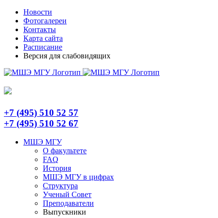
Skip
Telegram
Новости
to
Фотогалереи
content
Контакты
Карта сайта
Расписание
Версия для слабовидящих
+7 (495) 510 52 57
+7 (495) 510 52 67
МШЭ МГУ
О факультете
FAQ
История
МШЭ МГУ в цифрах
Структура
Ученый Совет
Преподаватели
Выпускники