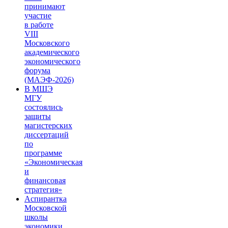
принимают
участие
в работе
VIII
Московского
академического
экономического
форума
(МАЭФ-2026)
В МШЭ
МГУ
состоялись
защиты
магистерских
диссертаций
по
программе
«Экономическая
и
финансовая
стратегия»
Аспирантка
Московской
школы
экономики