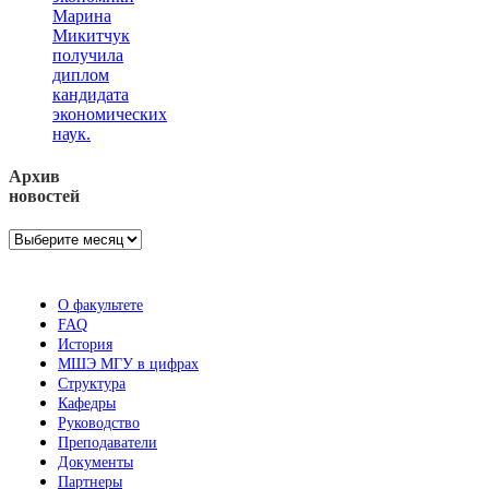
Марина
Микитчук
получила
диплом
кандидата
экономических
наук.
Архив
новостей
Архив
новостей
О факультете
FAQ
История
МШЭ МГУ в цифрах
Структура
Кафедры
Руководство
Преподаватели
Документы
Партнеры