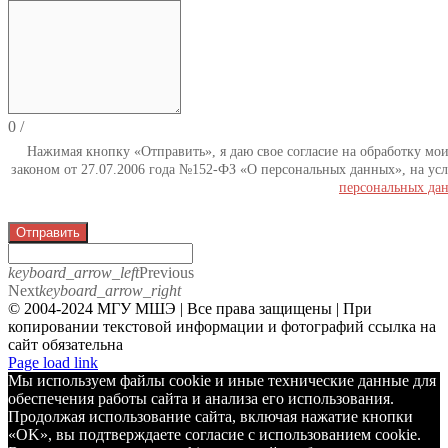
0
/
Нажимая кнопку «Отправить», я даю свое согласие на обработку мо
законом от 27.07.2006 года №152-ФЗ «О персональных данных», на усл
персональных да
Отправить
keyboard_arrow_left
Previous
Next
keyboard_arrow_right
© 2004-2024 МГУ МШЭ | Все права защищены | При
копировании текстовой информации и фотографий ссылка на
сайт обязательна
Telegram
Page load link
Мы используем файлы cookie и иные технические данные для
обеспечения работы сайта и анализа его использования.
Продолжая использование сайта, включая нажатие кнопки
«OK», вы подтверждаете согласие с использованием cookie.