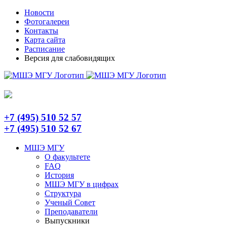
Skip
Telegram
Новости
to
Фотогалереи
content
Контакты
Карта сайта
Расписание
Версия для слабовидящих
+7 (495) 510 52 57
+7 (495) 510 52 67
МШЭ МГУ
О факультете
FAQ
История
МШЭ МГУ в цифрах
Структура
Ученый Совет
Преподаватели
Выпускники