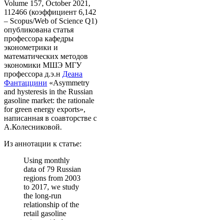
Volume 157, October 2021,
112466 (коэффициент 6,142
– Scopus/Web of Science Q1)
опубликована статья
профессора кафедры
эконометрики и
математических методов
экономики МШЭ МГУ
профессора д.э.н
Деана
Фантаццини
«Asymmetry
and hysteresis in the Russian
gasoline market: the rationale
for green energy exports»,
написанная в соавторстве с
А.Колесниковой.
Из аннотации к статье:
Using monthly
data of 79 Russian
regions from 2003
to 2017, we study
the long-run
relationship of the
retail gasoline