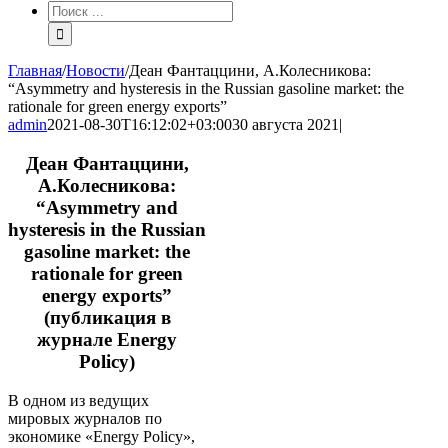
Результат
поиска:
Главная
/
Новости
/
Деан Фантаццини, А.Колесникова:
“Asymmetry and hysteresis in the Russian gasoline market: the
rationale for green energy exports”
admin
2021-08-30T16:12:02+03:00
30 августа 2021
|
Деан Фантаццини,
А.Колесникова:
“Asymmetry and
hysteresis in the Russian
gasoline market: the
rationale for green
energy exports”
(публикация в
журнале Energy
Policy)
В одном из ведущих
мировых журналов по
экономике «Energy Policy»,