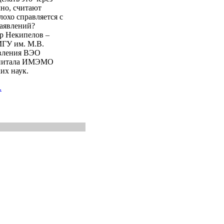
но, считают
охо справляется с
заявлений?
р Некипелов –
МГУ им. М.В.
авления ВЭО
капитала ИМЭМО
их наук.
.