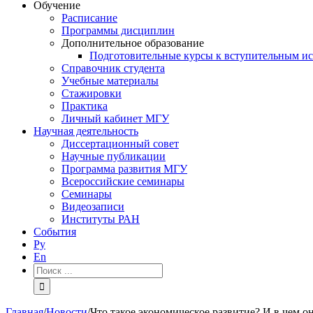
Обучение
Расписание
Программы дисциплин
Дополнительное образование
Подготовительные курсы к вступительным и
Справочник студента
Учебные материалы
Стажировки
Практика
Личный кабинет МГУ
Научная деятельность
Диссертационный совет
Научные публикации
Программа развития МГУ
Всероссийские семинары
Семинары
Видеозаписи
Институты РАН
События
Ру
En
Результат
поиска:
Главная
/
Новости
/
Что такое экономическое развитие? И в чем о