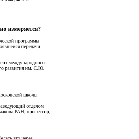
оно измеряется?
тической программы
оявшейся передачи –
дент международного
го развития им. С.Ю.
Московской школы
заведующий отделом
акова РАН, профессор,
елать это через