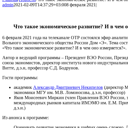
admin
2021-02-09T14:37:29+03:00
8 февраля 2021
|
Что такое экономическое развитие? И в чем 
6 февраля 2021 года на телеканале ОТР состоялся эфир анали
Вольного экономического общества России Дом «Э». Тема сост
«Что такое экономическое развитие? И в чем оно измеряется?».
Автор и ведущий программы – Президент ВЭО России, Прези
союза экономистов, директор института нового индустриально
Витте, д.э.н, профессор С.Д. Бодрунов.
Гости программы:
академик
Александр Дмитриевич Некипелов
(директор 
экономики МГУ им. М.В. Ломоносова, д.э.н, профессор)
Яков Моисеевич Миркин (член Правления ВЭО России, 
международных рынков капитала ИМЭМО им. Е.М. Прим
д.э.н.)
Из анонса к программе:
Оценивать развитие экономики в цифрах очень сложно. Д