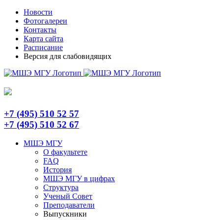
Skip
Telegram
Новости
to
Фотогалереи
content
Контакты
Карта сайта
Расписание
Версия для слабовидящих
+7 (495) 510 52 57
+7 (495) 510 52 67
МШЭ МГУ
О факультете
FAQ
История
МШЭ МГУ в цифрах
Структура
Ученый Совет
Преподаватели
Выпускники