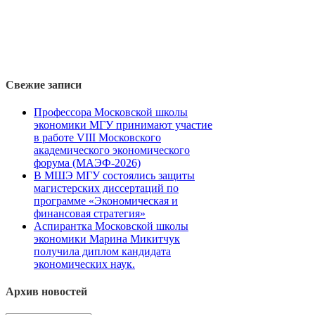
Свежие записи
Профессора Московской школы
экономики МГУ принимают участие
в работе VIII Московского
академического экономического
форума (МАЭФ-2026)
В МШЭ МГУ состоялись защиты
магистерских диссертаций по
программе «Экономическая и
финансовая стратегия»
Аспирантка Московской школы
экономики Марина Микитчук
получила диплом кандидата
экономических наук.
Архив новостей