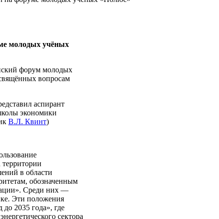
е молодых учёных
ийский форум молодых
свящённых вопросам
редставил аспирант
школы экономики
мик
В.Л. Квинт
)
ользование
а территории
шений в области
оритетам, обозначенным
рации». Среди них —
ике. Эти положения
до 2035 года», где
энергетического сектора