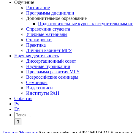
Обучение
Расписание
Программы дисциплин
Дополнительное образование
Подготовительные курсы к вступительным и
Справочник студента
Учебные материалы
Стажировки
Практика
Личный кабинет МГУ
Научная деятельность
Диссертационный совет
Научные публикации
Программа развития МГУ
Всероссийские семинары
Семинары
Видеозаписи
Институты РАН
События
Ру
En
Результат
поиска:
Главная
/
Новости
/
Аспирант кафедры ЭФС МШЭ МГУ выступил 