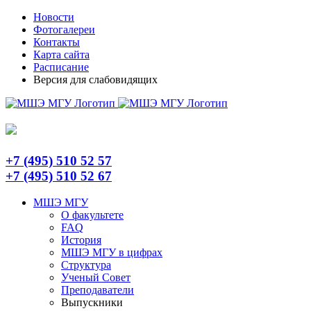
Skip
Telegram
Новости
to
Фотогалереи
content
Контакты
Карта сайта
Расписание
Версия для слабовидящих
+7 (495) 510 52 57
+7 (495) 510 52 67
МШЭ МГУ
О факультете
FAQ
История
МШЭ МГУ в цифрах
Структура
Ученый Совет
Преподаватели
Выпускники