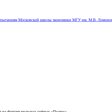
спытаниям Московской школы экономики МГУ им. М.В. Ломоно
на форуме молодых учёных «Полюс»