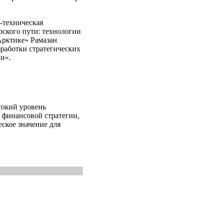
-техническая
ского пути: технологии
Арктике» Рамазан
работки стратегических
и».
окий уровень
 финансовой стратегии,
еское значение для