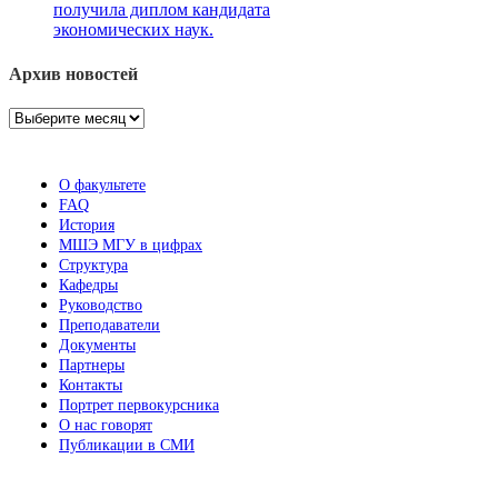
получила диплом кандидата
экономических наук.
Архив новостей
Архив
новостей
О факультете
FAQ
История
МШЭ МГУ в цифрах
Структура
Кафедры
Руководство
Преподаватели
Документы
Партнеры
Контакты
Портрет первокурсника
О нас говорят
Публикации в СМИ