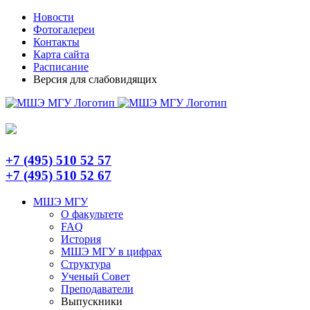
Skip
Telegram
Новости
to
Фотогалереи
content
Контакты
Карта сайта
Расписание
Версия для слабовидящих
+7 (495) 510 52 57
+7 (495) 510 52 67
МШЭ МГУ
О факультете
FAQ
История
МШЭ МГУ в цифрах
Структура
Ученый Совет
Преподаватели
Выпускники