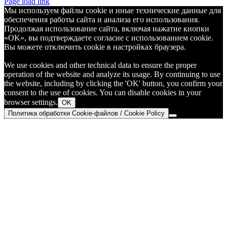
Telegram
Page load link
Мы используем файлы cookie и иные технические данные для
обеспечения работы сайта и анализа его использования.
Продолжая использование сайта, включая нажатие кнопки
«OK», вы подтверждаете согласие с использованием cookie.
Вы можете отключить cookie в настройках браузера.
We use cookies and other technical data to ensure the proper
operation of the website and analyze its usage. By continuing to use
the website, including by clicking the 'OK' button, you confirm your
consent to the use of cookies. You can disable cookies in your
browser settings.
OK
Политика обработки Cookie-файлов / Cookie Policy
Go
to
Top