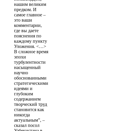
нашим великим
предком. И
самое главное –
это ваши
комментарии,
где вы даете
пояснения по
каждому пункту
Уложения. <…>
В сложное время
эпохи
турбулентности
насыщенный
научно
обоснованными
стратегическими
идеями и
глубоким
содержанием
творческий труд
становится как
никогда
актуальным”, –
сказал посол
Узбекистана в