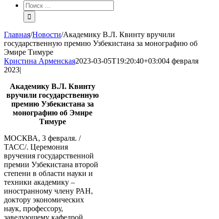
Результат
поиска:
Главная
/
Новости
/
Академику В.Л. Квинту вручили
государственную премию Узбекистана за монографию об
Эмире Тимуре
Кристина Арменская
2023-03-05T19:20:40+03:00
4 февраля
2023
|
Академику В.Л. Квинту
вручили государственную
премию Узбекистана за
монографию об Эмире
Тимуре
МОСКВА, 3 февраля. /
ТАСС/. Церемония
вручения государственной
премии Узбекистана второй
степени в области науки и
техники академику –
иностранному члену РАН,
доктору экономических
наук, профессору,
заведующему кафедрой