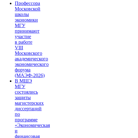
Профессора
Московской
школы
экономики
МГУ
принимают
участие
в работе
VIII
Московского
академического
экономического
форума
(МАЭФ-2026)
В МШЭ
МГУ
состоялись
защиты
магистерских
диссертаций
по
программе
«Экономическая
и
финансовая