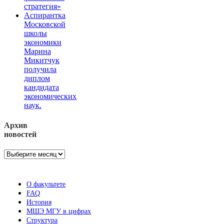
стратегия»
Аспирантка
Московской
школы
экономики
Марина
Микитчук
получила
диплом
кандидата
экономических
наук.
Архив
новостей
Архив
новостей
О факультете
FAQ
История
МШЭ МГУ в цифрах
Структура