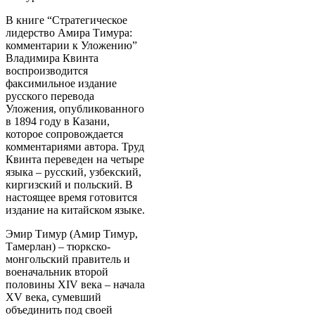
В книге “Стратегическое
лидерство Амира Тимура:
комментарии к Уложению”
Владимира Квинта
воспроизводится
факсимильное издание
русского перевода
Уложения, опубликованного
в 1894 году в Казани,
которое сопровождается
комментариями автора. Труд
Квинта переведен на четыре
языка – русский, узбекский,
киргизский и польский. В
настоящее время готовится
издание на китайском языке.
Эмир Тимур (Амир Тимур,
Тамерлан) – тюркско-
монгольский правитель и
военачальник второй
половины XIV века – начала
XV века, сумевший
объединить под своей