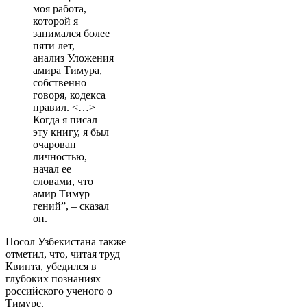
моя работа,
которой я
занимался более
пяти лет, –
анализ Уложения
амира Тимура,
собственно
говоря, кодекса
правил. <…>
Когда я писал
эту книгу, я был
очарован
личностью,
начал ее
словами, что
амир Тимур –
гений”, – сказал
он.
Посол Узбекистана также
отметил, что, читая труд
Квинта, убедился в
глубоких познаниях
российского ученого о
Тимуре.