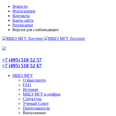
Skip
Telegram
Новости
to
Фотогалереи
content
Контакты
Карта сайта
Расписание
Версия для слабовидящих
+7 (495) 510 52 57
+7 (495) 510 52 67
МШЭ МГУ
О факультете
FAQ
История
МШЭ МГУ в цифрах
Структура
Ученый Совет
Преподаватели
Выпускники