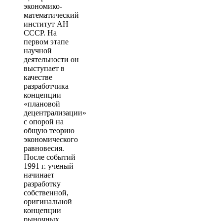
экономико-
математический
институт АН
СССР. На
первом этапе
научной
деятельности он
выступает в
качестве
разработчика
концепции
«плановой
децентрализации»
с опорой на
общую теорию
экономического
равновесия.
После событий
1991 г. ученый
начинает
разработку
собственной,
оригинальной
концепции
рыночных