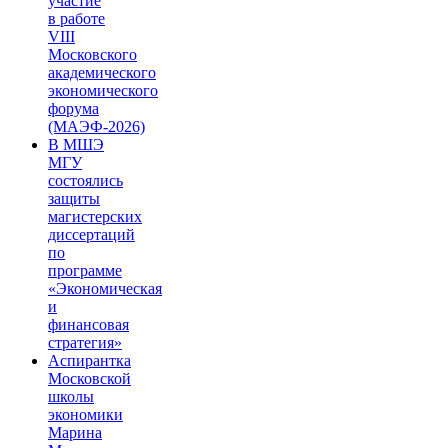
участие
в работе
VIII
Московского
академического
экономического
форума
(МАЭФ-2026)
В МШЭ
МГУ
состоялись
защиты
магистерских
диссертаций
по
программе
«Экономическая
и
финансовая
стратегия»
Аспирантка
Московской
школы
экономики
Марина