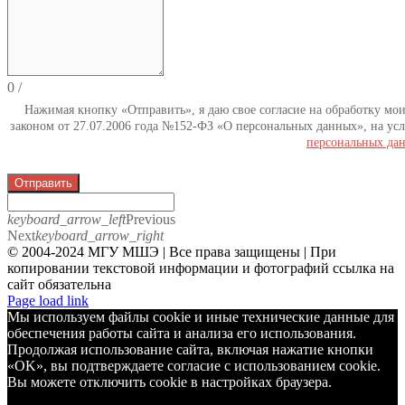
0
/
Нажимая кнопку «Отправить», я даю свое согласие на обработку мо
законом от 27.07.2006 года №152-ФЗ «О персональных данных», на усл
персональных да
Отправить
keyboard_arrow_left
Previous
Next
keyboard_arrow_right
© 2004-2024 МГУ МШЭ | Все права защищены | При
копировании текстовой информации и фотографий ссылка на
сайт обязательна
Telegram
Page load link
Мы используем файлы cookie и иные технические данные для
обеспечения работы сайта и анализа его использования.
Продолжая использование сайта, включая нажатие кнопки
«OK», вы подтверждаете согласие с использованием cookie.
Вы можете отключить cookie в настройках браузера.