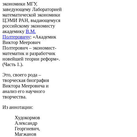
экономики МГУ,
заведующему Лабораторией
математической экономики
ЦЭМИ РАН, выдающемуся
российскому экономисту
академику
В.М.
Полтеровичу
: «Академик
Виктор Меерович
Полтерович – экономист-
математик и разработчик
новейшей теории реформ».
(Часть 1.).
Это, своего рода –
творческая биография
Виктора Мееровича и
анализ его научного
творчества.
Из аннотации:
Худокормов
Александр
Георгиевич,
Магжанов