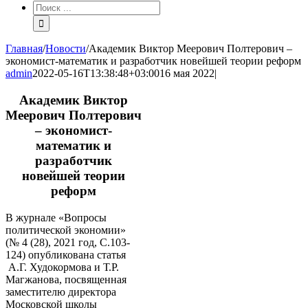
Результат
поиска:
Главная
/
Новости
/
Академик Виктор Меерович Полтерович –
экономист-математик и разработчик новейшей теории реформ
admin
2022-05-16T13:38:48+03:00
16 мая 2022
|
Академик Виктор
Меерович Полтерович
– экономист-
математик и
разработчик
новейшей теории
реформ
В журнале «Вопросы
политической экономии»
(№ 4 (28), 2021 год, С.103-
124) опубликована статья
А.Г. Худокормова и Т.Р.
Магжанова, посвященная
заместителю директора
Московской школы