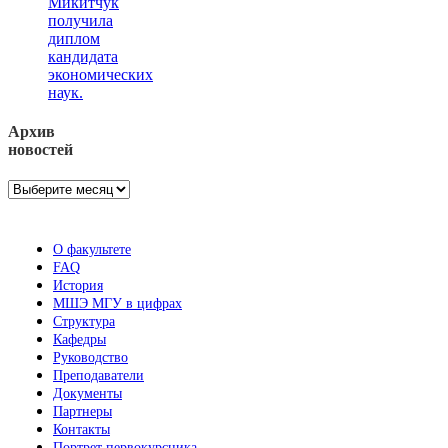
Микитчук
получила
диплом
кандидата
экономических
наук.
Архив
новостей
Архив
новостей
О факультете
FAQ
История
МШЭ МГУ в цифрах
Структура
Кафедры
Руководство
Преподаватели
Документы
Партнеры
Контакты
Портрет первокурсника