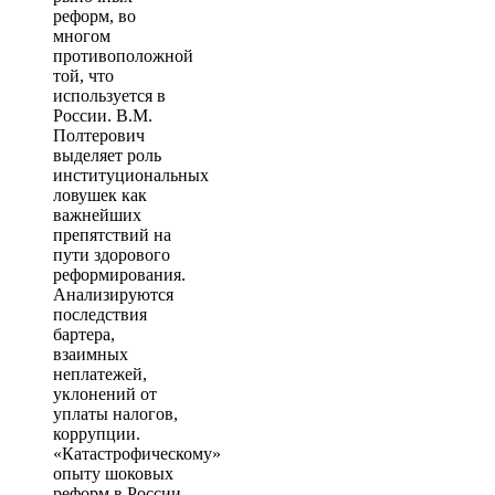
реформ, во
многом
противоположной
той, что
используется в
России. В.М.
Полтерович
выделяет роль
институциональных
ловушек как
важнейших
препятствий на
пути здорового
реформирования.
Анализируются
последствия
бартера,
взаимных
неплатежей,
уклонений от
уплаты налогов,
коррупции.
«Катастрофическому»
опыту шоковых
реформ в России